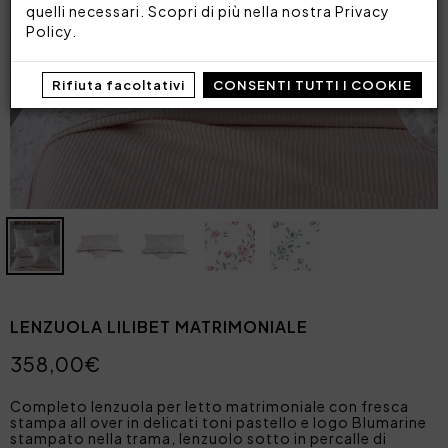
quelli necessari. Scopri di più nella nostra
Privacy
Policy
.
Rifiuta facoltativi
CONSENTI TUTTI I COOKIE
LENZUOLA LILIBET MATRIMONIALE
358,00€
Completo lenzuola per letto matrimoniale con fresca
stampa all over in delicati toni pastello e logo Blumarine
stampato nella trama, lenzuolo sotto in percalle di