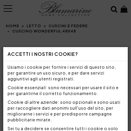
MENU
HOME
LETTO
CUSCINI E FEDERE
CUSCINO WONDERFUL 48X48
Prev
N
ACCETTI I NOSTRI COOKIE?
Usiamo i cookie per fornire i servizi di questo sito,
per garantire un uso sicuro, e per dare servizi
aggiuntivi agli utenti registrati.
Cookie essenziali
: sono necessari per usare il sito e
per garantirne il corretto funzionamento.
Cookie di altre aziende
: sono opzionali e sono usati
per raccogliere dati anonimi sull'uso del sito, per
migliorarne i servizi e per predisporre campagne
pubblicitarie mirate.
Sei tu a decidere se consentire tutti i cookie o solo