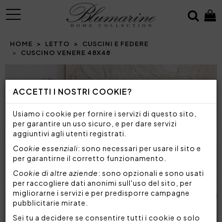
MENU
HOME
LETTO
CUSCINI E FEDERE
CUSCINO VENERE 48X48
Prev
N
ACCETTI I NOSTRI COOKIE?
Usiamo i cookie per fornire i servizi di questo sito,
per garantire un uso sicuro, e per dare servizi
aggiuntivi agli utenti registrati.
Cookie essenziali
: sono necessari per usare il sito e
per garantirne il corretto funzionamento.
Cookie di altre aziende
: sono opzionali e sono usati
per raccogliere dati anonimi sull'uso del sito, per
migliorarne i servizi e per predisporre campagne
pubblicitarie mirate.
Sei tu a decidere se consentire tutti i cookie o solo