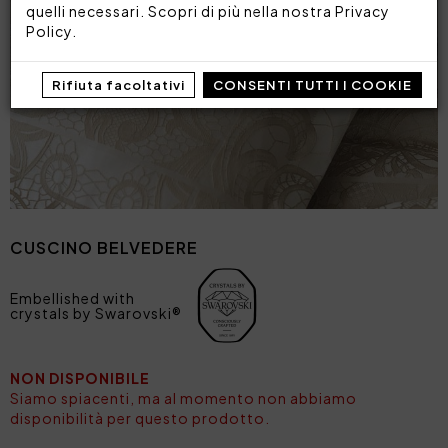
quelli necessari. Scopri di più nella nostra
Privacy
Policy
.
Rifiuta facoltativi
CONSENTI TUTTI I COOKIE
CUSCINO BELVEDERE
Embellished with
crystals by Swarovski®
NON DISPONIBILE
Siamo spiacenti, ma al momento non abbiamo
disponibilità per questo prodotto.