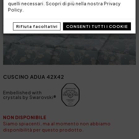
quelli necessari. Scopri di più nella nostra
Privacy
Policy
.
Rifiuta facoltativi
CONSENTI TUTTI I COOKIE
CUSCINO ADUA 42X42
Embellished with
crystals by Swarovski®
NON DISPONIBILE
Siamo spiacenti, ma al momento non abbiamo
disponibilità per questo prodotto.