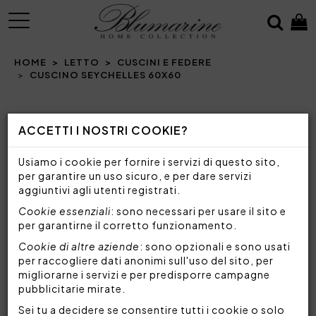
MENU
HOME
LETTO
CUSCINI E FEDERE
CUSCINO SEYCHELLES 60X60
Prev
N
ACCETTI I NOSTRI COOKIE?
Usiamo i cookie per fornire i servizi di questo sito,
per garantire un uso sicuro, e per dare servizi
aggiuntivi agli utenti registrati.
Cookie essenziali
: sono necessari per usare il sito e
per garantirne il corretto funzionamento.
Cookie di altre aziende
: sono opzionali e sono usati
per raccogliere dati anonimi sull'uso del sito, per
migliorarne i servizi e per predisporre campagne
pubblicitarie mirate.
Sei tu a decidere se consentire tutti i cookie o solo