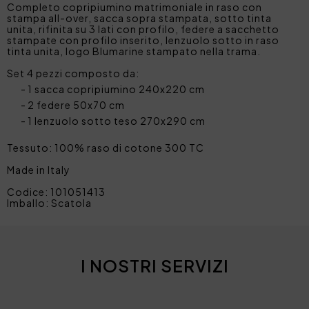
Completo copripiumino matrimoniale in raso con
stampa all-over, sacca sopra stampata, sotto tinta
unita, rifinita su 3 lati con profilo, federe a sacchetto
stampate con profilo inserito, lenzuolo sotto in raso
tinta unita, logo Blumarine stampato nella trama.
Set 4 pezzi composto da:
1 sacca copripiumino 240x220 cm
2 federe 50x70 cm
1 lenzuolo sotto teso 270x290 cm
Tessuto: 100% raso di cotone 300 TC
Made in Italy
Codice: 101051413
Imballo: Scatola
I NOSTRI SERVIZI