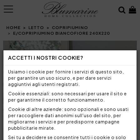
MENU
HOME
LETTO
COPRIPIUMINO
E/COPRIPIUMINO BIANCOFIORE 240X220
Prev
N
ACCETTI I NOSTRI COOKIE?
Usiamo i cookie per fornire i servizi di questo sito,
per garantire un uso sicuro, e per dare servizi
aggiuntivi agli utenti registrati.
Cookie essenziali
: sono necessari per usare il sito e
per garantirne il corretto funzionamento.
Cookie di altre aziende
: sono opzionali e sono usati
per raccogliere dati anonimi sull'uso del sito, per
migliorarne i servizi e per predisporre campagne
pubblicitarie mirate.
Sei tu a decidere se consentire tutti i cookie o solo