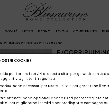
NOVITÀ
LETTO
BAGNO
TAVOLA
COMPLEMENTI
BLU
RIPIUMINO PERIODO BLU 220X200
E/COPRIPIUMIN
Next
 NOSTRI COOKIE?
NON DISPONIBILE
Siamo spiacenti, ma al mome
kie per fornire i servizi di questo sito, per garantire un uso 
prodotto.
 aggiuntivi agli utenti registrati.
Completo copripiumino mat
nziali
: sono necessari per usare il sito e per garantirne il co
over in raso di cotone, feder
ento.
con piping a contrasto, sotto
ltre aziende
: sono opzionali e sono usati per raccogliere dat
Set 4 pezzi composto da:
l sito, per migliorarne i servizi e per predisporre campagne pu
1 sacca copripiumino 2