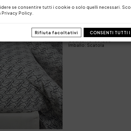
2 federe 50x70 cm
idere se consentire tutti i cookie o solo quelli necessari. Scop
1 lenzuolo sotto teso 
a
Privacy Policy
.
Tessuto: 100% raso di coto
Made in Italy
Rifiuta facoltativi
CONSENTI TUTTI 
Codice: 101051253
Imballo: Scatola