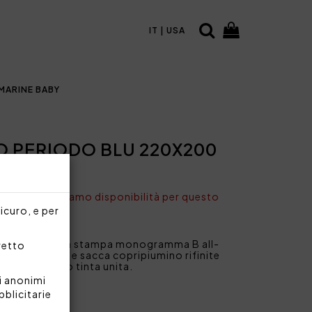
IT | USA
MARINE BABY
O PERIODO BLU 220X200
nto non abbiamo disponibilità per questo
sicuro, e per
rimoniale con stampa monogramma B all-
rretto
e a sacchetto e sacca copripiumino rifinite
sacca in raso tinta unita.
i anonimi
bblicitarie
20x200 cm