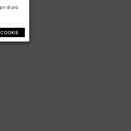
ri di più
270x290 cm
ne 300 TC
I COOKIE