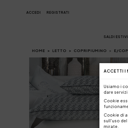
ACCEDI
REGISTRATI
SALDI ESTIVI
HOME
LETTO
COPRIPIUMINO
E/COP
Prev
ACCETTI I
Usiamo i coo
dare servizi
Cookie esse
funzionam
Cookie di a
sull'uso de
mirate.