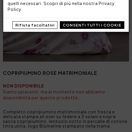
quelli necessari. Scopri di più nella nostra
Privacy
Policy
.
Rifiuta facoltativi
CONSENTI TUTTI I COOKIE
COPRIPIUMINO ROSE MATRIMONIALE
NON DISPONIBILE
Siamo spiacenti, ma al momento non abbiamo
disponibilità per questo prodotto.
Completo copripiumino matrimoniale con fresca e
delicata stampa all over su federe a 3 volani e sopra
sacca copripiumino, lenzuolo sotto in percalle di cotone
tinta unita, logo Blumarine stampato nella trama.