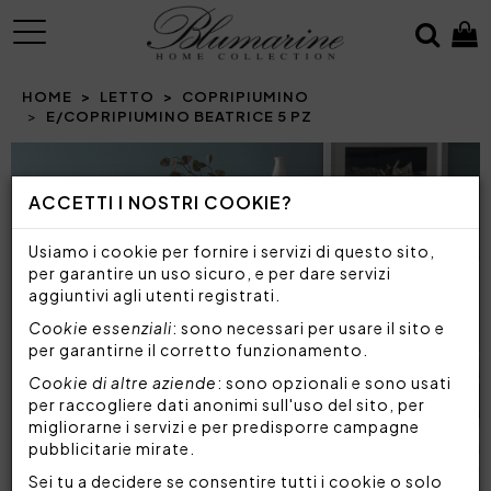
MENU
HOME
LETTO
COPRIPIUMINO
E/COPRIPIUMINO BEATRICE 5 PZ
Prev
N
ACCETTI I NOSTRI COOKIE?
Usiamo i cookie per fornire i servizi di questo sito,
per garantire un uso sicuro, e per dare servizi
aggiuntivi agli utenti registrati.
Cookie essenziali
: sono necessari per usare il sito e
per garantirne il corretto funzionamento.
Cookie di altre aziende
: sono opzionali e sono usati
per raccogliere dati anonimi sull'uso del sito, per
migliorarne i servizi e per predisporre campagne
pubblicitarie mirate.
Sei tu a decidere se consentire tutti i cookie o solo