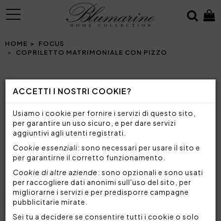
MENU
HOME
FOCUS
COPRILETTO MATRIMONIALE CON PIZZO
ACCETTI I NOSTRI COOKIE?
COPRILETTO MATRIMONIALE CON PIZZO
COPRILETTO ELEGANTI E ROMANTICI PER
Usiamo i cookie per fornire i servizi di questo sito,
IMPREZIOSIRE LA TUA CAMERA MATRIMONIALE
per garantire un uso sicuro, e per dare servizi
aggiuntivi agli utenti registrati.
Cookie essenziali
: sono necessari per usare il sito e
Il copriletto è un vero e proprio complemento
per garantirne il corretto funzionamento.
d'arredo, un accessorio indispensabile per donare
Cookie di altre aziende
: sono opzionali e sono usati
alla tua camera un
aspetto unico e personale
.
per raccogliere dati anonimi sull'uso del sito, per
Utile sia d'estate che d'inverno, se realizzato con
migliorarne i servizi e per predisporre campagne
materiali di qualità e con applicazioni pregiate, può
pubblicitarie mirate.
dare un tocco di classe e di eleganza anche alle
Sei tu a decidere se consentire tutti i cookie o solo
camere da letto più classiche o in stile minimal.