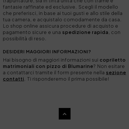
trapuntature, sia in tinta unita che con trame e
fantasie raffinate ed esclusive. Scegli il modello
che preferisci, in base ai tuoi gusti e allo stile della
tua camera, e acquistalo comodamente da casa.
Lo shop online assicura procedure di acquisto e
pagamento sicure e una
spedizione rapida
, con
possibilità di reso.
DESIDERI MAGGIORI INFORMAZIONI?
Hai bisogno di maggiori informazioni sui
copriletto
matrimoniali con pizzo di Blumarine
? Non esitare
a contattarci tramite il form presente nella
sezione
contatti
. Ti risponderemo il prima possibile!