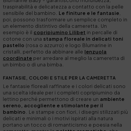
Blumarine Baby - garantiscono morbidezza,
traspirabilità e delicatezza a contatto con la pelle
sensibile del bambino.
Le
finiture e le fantasie
,
poi, possono trasformare un semplice completo in
un elemento distintivo della cameretta. Un
esempio è il
copripiumino Lilibet
in percalle di
cotone con una
stampa floreale in delicati toni
pastello
(rosa o azzurro) e logo Blumarine in
cristalli, perfetto da abbinare alle
lenzuola
coordinate
per arredare al meglio la cameretta di
un bimbo o di una bimba.
FANTASIE, COLORI E STILE PER LA CAMERETTA
Le
fantasie floreali
raffinate e i colori delicati sono
una scelta ideale per i completi copripiumino da
lettino perché permettono di creare un
ambiente
sereno, accogliente e stimolante per il
bambino
. Le
stampe con fiori, i disegni stilizzati più
delicati e minimali o i motivi ispirati alla natura
portano un tocco di romanticismo e poesia nella