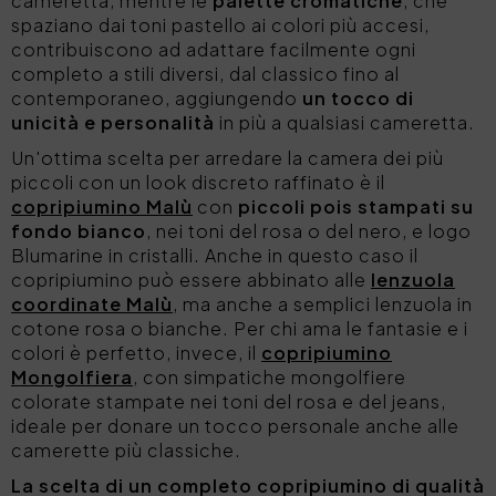
cameretta, mentre le
palette
cromatiche
, che
spaziano dai toni pastello ai colori più accesi,
contribuiscono ad adattare facilmente ogni
completo a stili diversi, dal classico fino al
contemporaneo, aggiungendo
un tocco di
unicità e personalità
in più a qualsiasi cameretta.
Un'ottima scelta per arredare la camera dei più
piccoli con un look discreto raffinato è il
copripiumino Malù
con
piccoli pois stampati su
fondo bianco
, nei toni del rosa o del nero, e logo
Blumarine in cristalli. Anche in questo caso il
copripiumino può essere abbinato alle
lenzuola
coordinate Malù
, ma anche a
semplici lenzuola in
cotone rosa o bianche
. Per chi ama le fantasie e i
colori è perfetto, invece, il
copripiumino
Mongolfiera
, con simpatiche mongolfiere
colorate stampate nei toni del rosa e del jeans,
ideale per donare un tocco personale anche alle
camerette più classiche.
La
scelta di un completo copripiumino di qualità