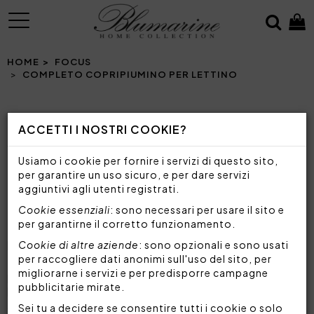
MENU
HOME
FOCUS
COMPLETO COPRIPIUMINO PER LETTINO
ACCETTI I NOSTRI COOKIE?
COMPLETO COPRIPIUMINO PER LETTINO
SCEGLI IL COPRIPIUMINO PERFETTO PER
Usiamo i cookie per fornire i servizi di questo sito,
IMPREZIOSIRE IL LETTINO DEL TUO BAMBINO,
per garantire un uso sicuro, e per dare servizi
UNENDO COMFORT ED ELEGANZA
aggiuntivi agli utenti registrati.
Cookie essenziali
: sono necessari per usare il sito e
per garantirne il corretto funzionamento.
Il copripiumino è un grande classico della
biancheria da letto
Cookie di altre aziende
, un elemento essenziale per
: sono opzionali e sono usati
per raccogliere dati anonimi sull'uso del sito, per
"vestire" il lettino e offrire un nido accogliente ai
migliorarne i servizi e per predisporre campagne
più piccoli. Oltre a coprire e impreziosire
pubblicitarie mirate.
l'imbottitura del piumino, proteggendolo dall'usura
e dallo sporco, contribuisce anche
a
rendere
Sei tu a decidere se consentire tutti i cookie o solo