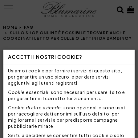
MENU
HOME
FAQ
SULLO SHOP ONLINE È POSSIBILE TROVARE ANCHE
COORDINATI LETTO PER CULLE O LETTINI DA BAMBINO?
ACCETTI I NOSTRI COOKIE?
SULLO SHOP ONLINE È POSSIBILE TROVARE
Usiamo i cookie per fornire i servizi di questo sito,
ANCHE COORDINATI LETTO PER CULLE O
per garantire un uso sicuro, e per dare servizi
LETTINI DA BAMBINO?
aggiuntivi agli utenti registrati.
Cookie essenziali
: sono necessari per usare il sito e
Certamente. Per soddisfare al meglio le esigenze
per garantirne il corretto funzionamento.
di riposo dei più piccoli Blumarine ha creato la
Cookie di altre aziende
: sono opzionali e sono usati
collezione Blumarine Baby
, una linea di
per raccogliere dati anonimi sull'uso del sito, per
biancheria letto
che comprende tutto il
migliorarne i servizi e per predisporre campagne
necessario per arredare la cameretta del tuo
pubblicitarie mirate.
bambino e garantire un sonno sano, sicuro e
confortevole. All'interno della collezione puoi
Sei tu a decidere se consentire tutti i cookie o solo