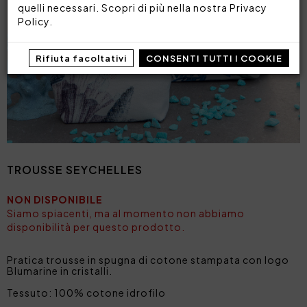
quelli necessari. Scopri di più nella nostra
Privacy
Policy
.
Rifiuta facoltativi
CONSENTI TUTTI I COOKIE
TROUSSE SEYCHELLES
NON DISPONIBILE
Siamo spiacenti, ma al momento non abbiamo
disponibilità per questo prodotto.
Pratica trousse in spugna di cotone stampata con logo
Blumarine in cristalli.
Tessuto: 100% cotone idrofilo