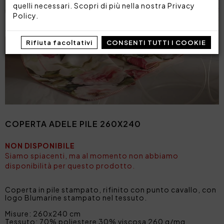
quelli necessari. Scopri di più nella nostra
Privacy
Policy
.
Rifiuta facoltativi
CONSENTI TUTTI I COOKIE
COPERTA ADELE PILE 260X240
NON DISPONIBILE
Siamo spiacenti, ma al momento non abbiamo
disponibilità per questo prodotto.
Coperta in pile stampato, rifinito con punto cavallo, con
logo Blumarine stampato nel tessuto.
Misure: 260x240 cm
Tessuto: 70% poliestere 30% viscosa 260 g/mq