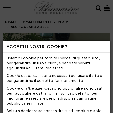
MENU
HOME
COMPLEMENTI
PLAID
BLU FOULARD ADELE
Prev
N
ACCETTI I NOSTRI COOKIE?
Usiamo i cookie per fornire i servizi di questo sito,
per garantire un uso sicuro, e per dare servizi
aggiuntivi agli utenti registrati.
Cookie essenziali
: sono necessari per usare il sito e
per garantirne il corretto funzionamento.
Cookie di altre aziende
: sono opzionali e sono usati
per raccogliere dati anonimi sull'uso del sito, per
migliorarne i servizi e per predisporre campagne
pubblicitarie mirate.
Sei tu a decidere se consentire tutti i cookie o solo