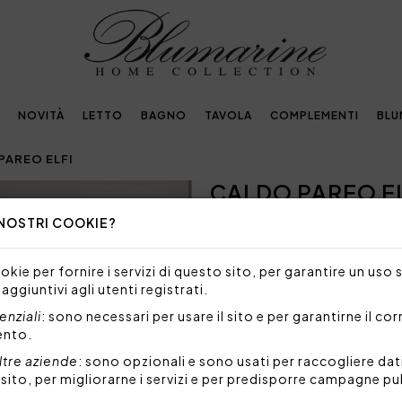
NOVITÀ
LETTO
BAGNO
TAVOLA
COMPLEMENTI
BLU
PAREO ELFI
CALDO PAREO EL
Next
 NOSTRI COOKIE?
NON DISPONIBILE
Siamo spiacenti, ma al mome
kie per fornire i servizi di questo sito, per garantire un uso 
prodotto.
 aggiuntivi agli utenti registrati.
Caldo pareo con stampa piazz
nziali
: sono necessari per usare il sito e per garantirne il co
tessuto del retro garzato e 
ento.
Scalda le tue serate d'invern
ltre aziende
: sono opzionali e sono usati per raccogliere dat
L'elegante scatola Blumarine
l sito, per migliorarne i servizi e per predisporre campagne pu
Misure: 135x185 cm