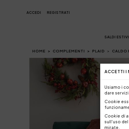
ACCEDI
REGISTRATI
SALDI ESTIVI
HOME
COMPLEMENTI
PLAID
CALDO 
Prev
ACCETTI I
Usiamo i coo
dare servizi
Cookie esse
funzionam
Cookie di a
sull'uso de
mirate.