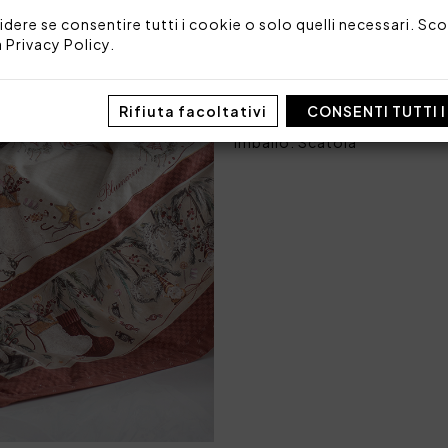
Tessuto: 100% cotone
idere se consentire tutti i cookie o solo quelli necessari. Scop
Imbottitura: 100% polieste
a
Privacy Policy
.
Made in Italy
Codice: 104010072
Rifiuta facoltativi
CONSENTI TUTTI 
Dimensioni: 135 x 185
Imballo: Scatola