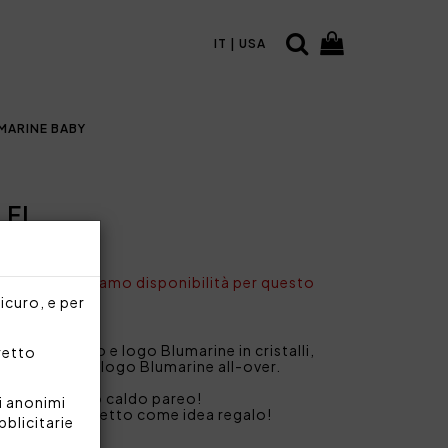
IT | USA
MARINE BABY
FI
nto non abbiamo disponibilità per questo
sicuro, e per
ata, garzato e logo Blumarine in cristalli,
rretto
stampato con logo Blumarine all-over.
o con il nostro caldo pareo!
i anonimi
 lo rende perfetto come idea regalo!
bblicitarie