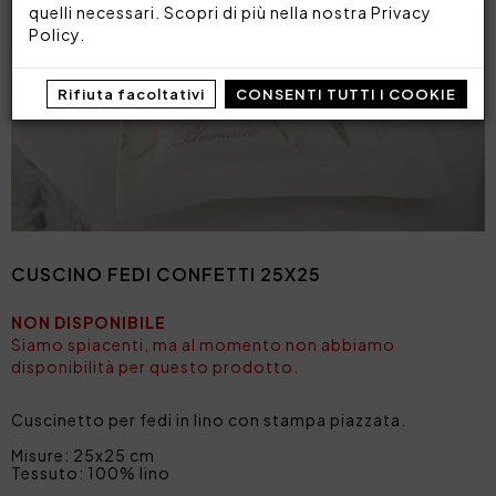
quelli necessari. Scopri di più nella nostra
Privacy
Policy
.
Rifiuta facoltativi
CONSENTI TUTTI I COOKIE
CUSCINO FEDI CONFETTI 25X25
NON DISPONIBILE
Siamo spiacenti, ma al momento non abbiamo
disponibilità per questo prodotto.
Cuscinetto per fedi in lino con stampa piazzata.
Misure: 25x25 cm
Tessuto: 100% lino