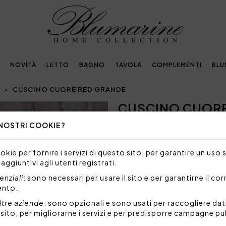
NOVITÀ
LETTO
BAGNO
TAVOLA
COMPLEMENTI
BLU
CUSCINO CUORE RED GRANDE
CUSCINO CUORE
Next
 NOSTRI COOKIE?
TAGLIA/MISURA NON DISP
Siamo spiacenti, ma al mome
kie per fornire i servizi di questo sito, per garantire un uso 
taglia.
 aggiuntivi agli utenti registrati.
Cuscino grande a forma di cu
nziali
: sono necessari per usare il sito e per garantirne il co
cristalli su nastro gros grain.
ento.
Misure: 46x46 cm
ltre aziende
: sono opzionali e sono usati per raccogliere dat
Ecopelliccia: 100% polieste
l sito, per migliorarne i servizi e per predisporre campagne pu
Made in Italy