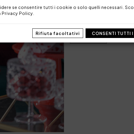
idere se consentire tutti i cookie o solo quelli necessari. Scop
Codice: 104090013
a
Privacy Policy
.
Imballo: Busta
TAGLIA/MISURA
Rifiuta facoltativi
CONSENTI TUTTI 
GRANDE