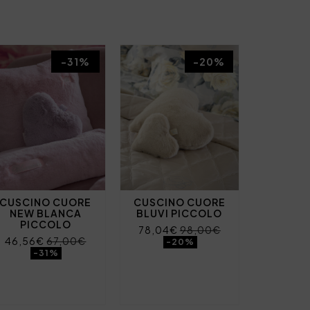
-31%
-20%
CUSCINO CUORE
CUSCINO CUORE
NEW BLANCA
BLUVI PICCOLO
PICCOLO
78,04€
98,00€
46,56€
67,00€
-20%
-31%