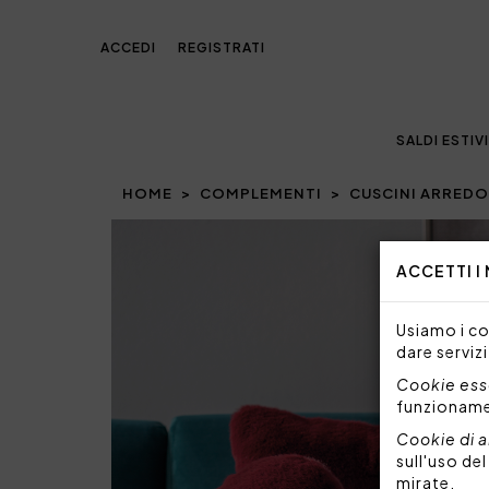
ACCEDI
REGISTRATI
SALDI ESTIVI
HOME
COMPLEMENTI
CUSCINI ARREDO
Prev
ACCETTI I
Usiamo i coo
dare servizi
Cookie esse
funzionam
Cookie di a
sull'uso de
mirate.