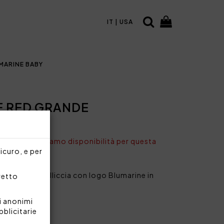
IT | USA
MARINE BABY
 RED GRANDE
ONIBILE
nto non abbiamo disponibilità per questa
sicuro, e per
ore in eco pelliccia con logo Blumarine in
rretto
i anonimi
re
bblicitarie