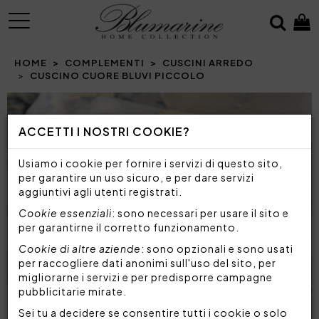
MENU
HOME
COMPLEMENTI
CUSCINI ARREDO
CUSCINO CUORE BLUVI PICCOLO
Prev
N
ACCETTI I NOSTRI COOKIE?
Usiamo i cookie per fornire i servizi di questo sito,
per garantire un uso sicuro, e per dare servizi
aggiuntivi agli utenti registrati.
Cookie essenziali
: sono necessari per usare il sito e
per garantirne il corretto funzionamento.
Cookie di altre aziende
: sono opzionali e sono usati
per raccogliere dati anonimi sull'uso del sito, per
migliorarne i servizi e per predisporre campagne
pubblicitarie mirate.
Sei tu a decidere se consentire tutti i cookie o solo