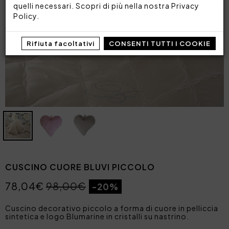
quelli necessari. Scopri di più nella nostra
Privacy
Policy
.
Rifiuta facoltativi
CONSENTI TUTTI I COOKIE
CUSCINO CUORE BLUVI PICCOLO
78,04€
98,00€
-20%
Cuscino decorativo piccolo a forma di cuore in pelliccia
sintetica e logo Blumarine in cristalli su nastrino.