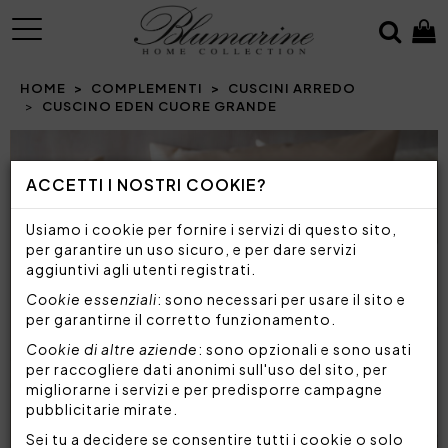
MENU
HOME
COMPLEMENTI
CUSCINI ARREDO
CUSCINO EDEN CUORE GRANDE
Prev
N
ACCETTI I NOSTRI COOKIE?
Usiamo i cookie per fornire i servizi di questo sito,
per garantire un uso sicuro, e per dare servizi
aggiuntivi agli utenti registrati.
Cookie essenziali
: sono necessari per usare il sito e
per garantirne il corretto funzionamento.
Cookie di altre aziende
: sono opzionali e sono usati
per raccogliere dati anonimi sull'uso del sito, per
migliorarne i servizi e per predisporre campagne
pubblicitarie mirate.
Sei tu a decidere se consentire tutti i cookie o solo