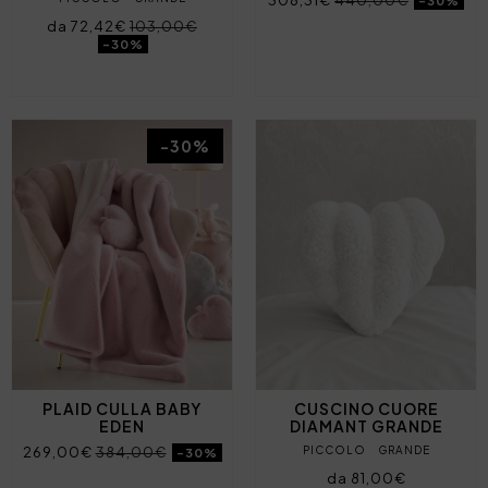
308,31€
440,00€
-30%
da 72,42€
103,00€
-30%
-30%
PLAID CULLA BABY
CUSCINO CUORE
EDEN
DIAMANT GRANDE
269,00€
384,00€
PICCOLO
GRANDE
-30%
da 81,00€