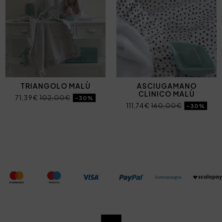
TRIANGOLO MALÙ
ASCIUGAMANO
CLINICO MALÙ
71,39€
102,00€
-30%
111,74€
160,00€
-30%