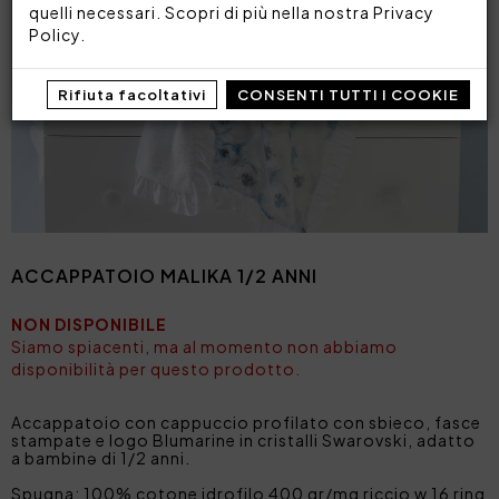
quelli necessari. Scopri di più nella nostra
Privacy
Policy
.
Rifiuta facoltativi
CONSENTI TUTTI I COOKIE
ACCAPPATOIO MALIKA 1/2 ANNI
NON DISPONIBILE
Siamo spiacenti, ma al momento non abbiamo
disponibilità per questo prodotto.
Accappatoio con cappuccio profilato con sbieco, fasce
stampate e logo Blumarine in cristalli Swarovski, adatto
a bambinə di 1/2 anni.
Spugna: 100% cotone idrofilo 400 gr/mq riccio w 16 ring