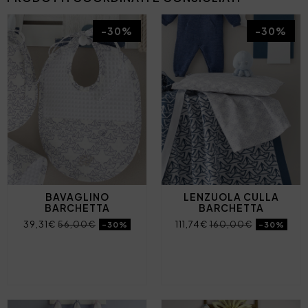
-30%
-30%
BAVAGLINO
LENZUOLA CULLA
BARCHETTA
BARCHETTA
39,31€
56,00€
111,74€
160,00€
-30%
-30%