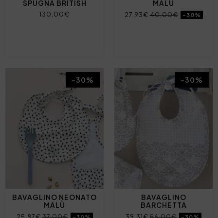
SPUGNA BRITISH
MALÙ
130,00€
27,93€
40,00€
-30%
-30%
-30%
BAVAGLINO NEONATO
BAVAGLINO
MALÙ
BARCHETTA
25,87€
37,00€
39,31€
56,00€
-30%
-30%