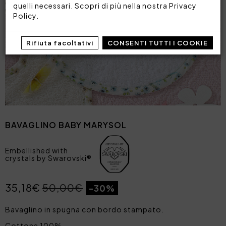
quelli necessari. Scopri di più nella nostra
Privacy
Policy
.
Rifiuta facoltativi
CONSENTI TUTTI I COOKIE
BAVAGLINO BABY MARYSOL
Embellished with
crystals by Swarovski®
35,18€
50,00€
-30%
Bavaglino in spugna con bordo stampato.
Cottone 100%