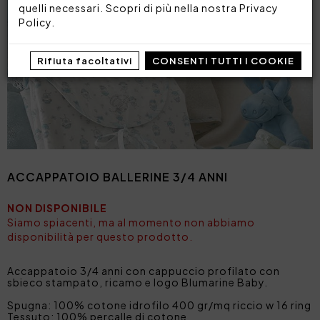
quelli necessari. Scopri di più nella nostra
Privacy
Policy
.
Rifiuta facoltativi
CONSENTI TUTTI I COOKIE
ACCAPPATOIO BALLERINE 3/4 ANNI
NON DISPONIBILE
Siamo spiacenti, ma al momento non abbiamo
disponibilità per questo prodotto.
Accappatoio 3/4 anni con cappuccio profilato con
sbieco stampato, ricamo e logo Blumarine Baby.
Spugna: 100% cotone idrofilo 400 gr/mq riccio w 16 ring
Tessuto: 100% percalle di cotone