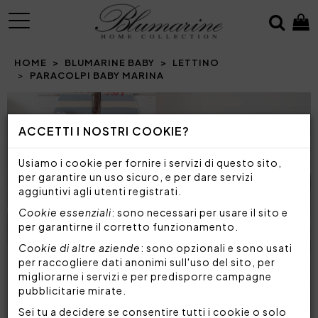
MENU
HOME
BLUMARINE BABY
LETTINO
PARACOLPI BABY MARINA
Prev
N
ACCETTI I NOSTRI COOKIE?
Usiamo i cookie per fornire i servizi di questo sito,
per garantire un uso sicuro, e per dare servizi
aggiuntivi agli utenti registrati.
Cookie essenziali
: sono necessari per usare il sito e
per garantirne il corretto funzionamento.
Cookie di altre aziende
: sono opzionali e sono usati
per raccogliere dati anonimi sull'uso del sito, per
migliorarne i servizi e per predisporre campagne
pubblicitarie mirate.
Sei tu a decidere se consentire tutti i cookie o solo