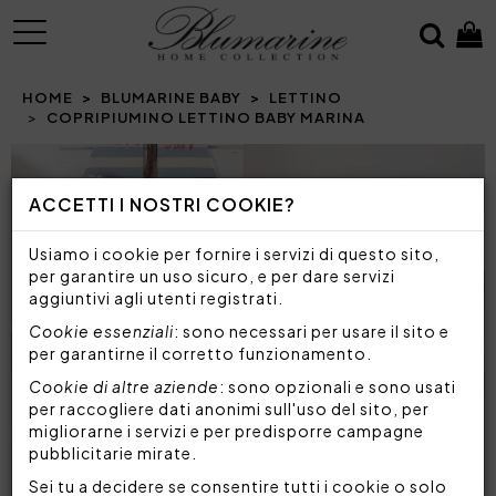
MENU
HOME
BLUMARINE BABY
LETTINO
COPRIPIUMINO LETTINO BABY MARINA
Prev
N
ACCETTI I NOSTRI COOKIE?
Usiamo i cookie per fornire i servizi di questo sito,
per garantire un uso sicuro, e per dare servizi
aggiuntivi agli utenti registrati.
Cookie essenziali
: sono necessari per usare il sito e
per garantirne il corretto funzionamento.
Cookie di altre aziende
: sono opzionali e sono usati
per raccogliere dati anonimi sull'uso del sito, per
migliorarne i servizi e per predisporre campagne
pubblicitarie mirate.
Sei tu a decidere se consentire tutti i cookie o solo