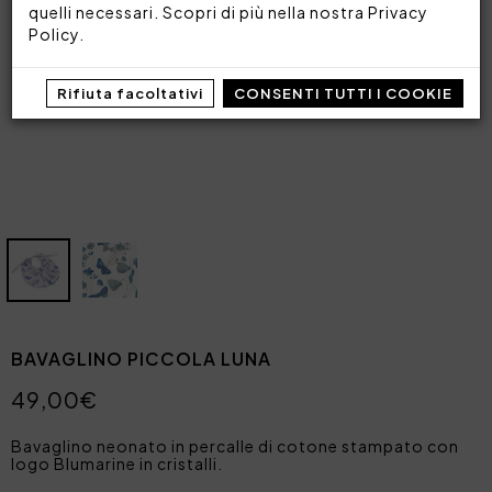
quelli necessari. Scopri di più nella nostra
Privacy
Policy
.
Rifiuta facoltativi
CONSENTI TUTTI I COOKIE
BAVAGLINO PICCOLA LUNA
49,00€
Bavaglino neonato in percalle di cotone stampato con
logo Blumarine in cristalli.