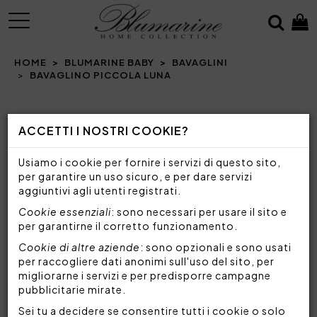
MENU
HOME
BLUMARINE BABY
BAVAGLINI
BAVAGLINO PICCOLA LUNA
Prev
N
ACCETTI I NOSTRI COOKIE?
Usiamo i cookie per fornire i servizi di questo sito,
per garantire un uso sicuro, e per dare servizi
aggiuntivi agli utenti registrati.
Cookie essenziali
: sono necessari per usare il sito e
per garantirne il corretto funzionamento.
Cookie di altre aziende
: sono opzionali e sono usati
per raccogliere dati anonimi sull'uso del sito, per
migliorarne i servizi e per predisporre campagne
pubblicitarie mirate.
Sei tu a decidere se consentire tutti i cookie o solo