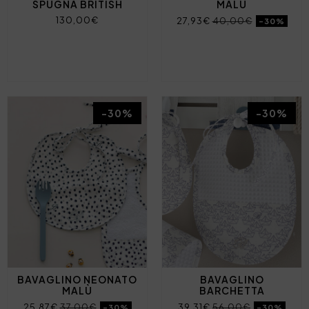
SPUGNA BRITISH
MALÙ
130,00€
27,93€
40,00€
-30%
-30%
-30%
BAVAGLINO NEONATO
BAVAGLINO
MALÙ
BARCHETTA
25,87€
37,00€
39,31€
56,00€
-30%
-30%