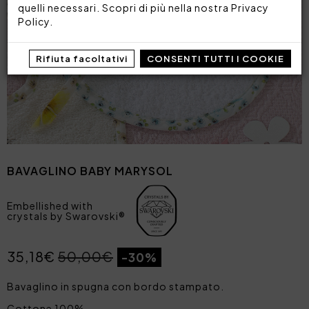
quelli necessari. Scopri di più nella nostra
Privacy
Policy
.
Rifiuta facoltativi
CONSENTI TUTTI I COOKIE
BAVAGLINO BABY MARYSOL
Embellished with
crystals by Swarovski®
35,18€
50,00€
-30%
Bavaglino in spugna con bordo stampato.
Cottone 100%