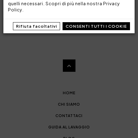
quelli necessari. Scopri di più nella nostra
Privacy
Per avere maggiori informazioni sulla biancheria
Policy
.
per la casa o sui complementi arredo proposti da
Blumarine,
contattaci
!
Rifiuta facoltativi
CONSENTI TUTTI I COOKIE
HOME
CHI SIAMO
CONTATTACI
GUIDA AL LAVAGGIO