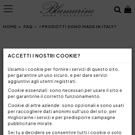
MENU
HOME
FAQ
I PRODOTTI SONO MADE IN ITALY?
I PRODOTTI SONO MADE IN ITALY?
ACCETTI I NOSTRI COOKIE?
Usiamo i cookie per fornire i servizi di questo sito,
Certamente. Tutti i
prodotti di biancheria per la
per garantire un uso sicuro, e per dare servizi
casa
proposti da Blumarine sono Made in Italy,
aggiuntivi agli utenti registrati.
realizzati con materiali esclusivi e di altissima
qualità e attentamente selezionati per assicurare
Cookie essenziali
: sono necessari per usare il sito e
per garantirne il corretto funzionamento.
sempre massimo comfort e morbidezza. L'azienda
propone
coordinati letto
,
bagno
,
tavola
,
Cookie di altre aziende
: sono opzionali e sono usati
complementi arredo
e
biancheria italiana dallo
per raccogliere dati anonimi sull'uso del sito, per
stile inconfondibile
, curati nei minimi dettagli e
migliorarne i servizi e per predisporre campagne
realizzati nel solco della migliore tradizione
pubblicitarie mirate.
manifatturiera italiana.
Sei tu a decidere se consentire tutti i cookie o solo