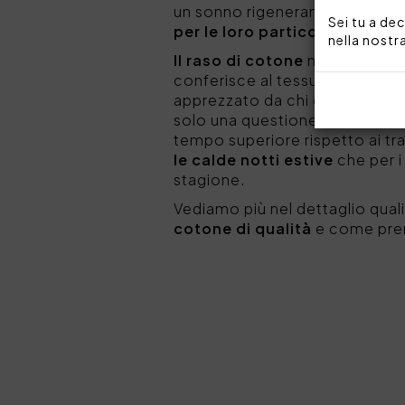
un sonno rigenerante. Tra le di
Sei tu a dec
per le loro particolari caratt
nella nostr
Il raso di cotone
nasce da una 
conferisce al tessuto una
supe
apprezzato da chi desidera tra
solo una questione estetica:
l
tempo superiore rispetto ai trad
le calde notti estive
che per i
stagione.
Vediamo più nel dettaglio quali
cotone di qualità
e come pren