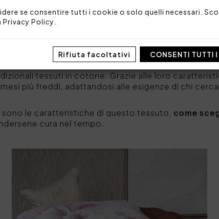
verse opzioni disponibili sul mercato,
le lenzuola in r
idere se consentire tutti i cookie o solo quelli necessari. Scop
eristiche
, che combinano comfort, resa estetica e pra
a
Privacy Policy
.
particolare lavorazione del cotone, caratterizzata da
rficie liscia, setosa e leggermente lucida
. Questo 
sformare la propria camera da letto in un'oasi di ele
Rifiuta facoltativi
CONSENTI TUTTI 
e lenzuola in raso di cotone assicurano morbidezz
izionali tessuti in cotone. Grazie alle loro caratterist
 mesi più freddi, adattandosi alle esigenze di chi cerc
 sono le caratteristiche di questo tessuto,
come scegl
dersene cura nel tempo.