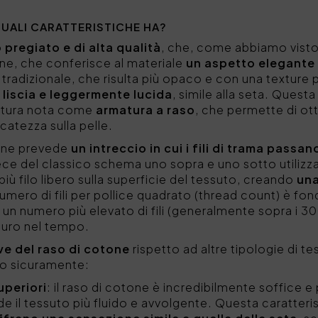
QUALI CARATTERISTICHE HA?
 pregiato e di alta qualità
, che, come abbiamo visto,
ne, che conferisce al materiale
un aspetto elegante 
tradizionale, che risulta più opaco e con una texture pi
 liscia e leggermente lucida
, simile alla seta. Questa 
situra nota come
armatura a raso
, che permette di ott
catezza sulla pelle.
tone prevede
un intreccio in cui i fili di trama passano
vece del classico schema uno sopra e uno sotto utilizz
più filo libero sulla superficie del tessuto, creando
una
l numero di fili per pollice quadrato (thread count) è f
 un numero più elevato di fili (generalmente sopra i 300
turo nel tempo.
ive del raso di cotone
rispetto ad altre tipologie di t
amo sicuramente:
uperiori
: il raso di cotone è incredibilmente soffice e 
e il tessuto più fluido e avvolgente. Questa caratteri