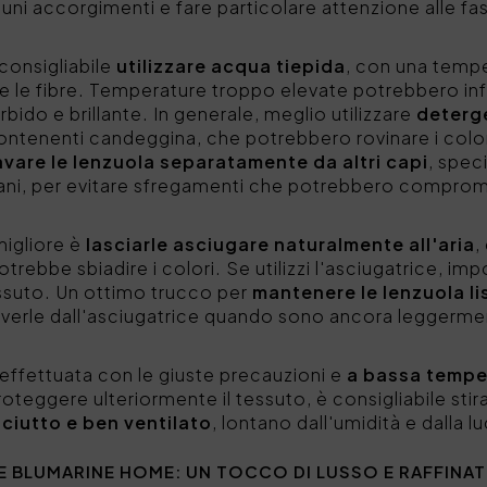
uni accorgimenti e fare particolare attenzione alle fas
 consigliabile
utilizzare acqua tiepida
, con una tempe
 le fibre. Temperature troppo elevate potrebbero infatt
do e brillante. In generale, meglio utilizzare
deterge
ontenenti candeggina, che potrebbero rovinare i colori
avare le lenzuola separatamente da altri capi
, spec
ani, per evitare sfregamenti che potrebbero comprome
migliore è
lasciarle asciugare naturalmente all'aria
,
potrebbe sbiadire i colori. Se utilizzi l'asciugatrice, 
tessuto. Un ottimo trucco per
mantenere le lenzuola lis
verle dall'asciugatrice quando sono ancora leggerme
 effettuata con le giuste precauzioni e
a bassa tempe
oteggere ulteriormente il tessuto, è consigliabile stira
sciutto e ben ventilato
, lontano dall'umidità e dalla l
E BLUMARINE HOME: UN TOCCO DI LUSSO E RAFFINAT