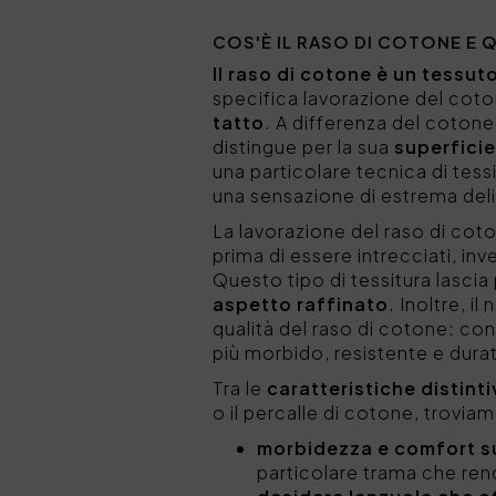
COS'È IL RASO DI COTONE E 
Il raso di cotone è un tessuto
specifica lavorazione del coto
tatto
. A differenza del cotone 
distingue per la sua
superficie
una particolare tecnica di tes
una sensazione di estrema deli
La lavorazione del raso di co
prima di essere intrecciati, in
Questo tipo di tessitura lascia 
aspetto raffinato
. Inoltre, i
qualità del raso di cotone: con
più morbido, resistente e dura
Tra le
caratteristiche distint
o il percalle di cotone, trovi
morbidezza e comfort s
particolare trama che rend