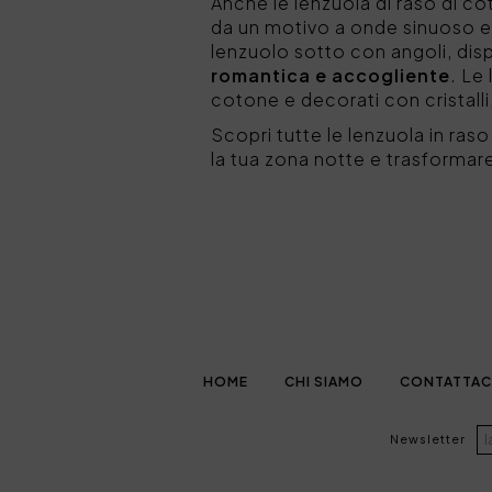
Anche le lenzuola di raso di c
da un motivo a onde sinuoso e
lenzuolo sotto con angoli, dispo
romantica e accogliente
. Le
cotone e decorati con cristalli
Scopri tutte le lenzuola in raso 
la tua zona notte e trasformar
HOME
CHI SIAMO
CONTATTAC
Newsletter