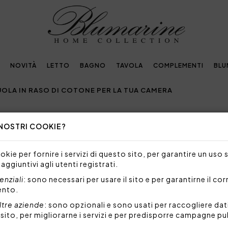
NOVITÀ
LETTO
BAGNO
TAVOLA
COMPLEMENTI
BLU
UOLA IN RASO DI COTONE PER LA TUA CAMERA
 NOSTRI COOKIE?
LE LENZUOLA IN RASO DI COTONE 
kie per fornire i servizi di questo sito, per garantire un uso 
DEZZA: SCOPRI TUTTI I VANTAGGI DELLE LENZUOL
 aggiuntivi agli utenti registrati.
nziali
: sono necessari per usare il sito e per garantirne il co
tto
, e in particolare delle lenzuola, è fondamentale pe
ento.
uto che avvolge il tuo corpo durante la notte
può influi
ltre aziende
: sono opzionali e sono usati per raccogliere dat
lla sensazione di benessere e persino sulla regolazion
l sito, per migliorarne i servizi e per predisporre campagne pu
lo un elemento decorativo per la camera da letto, ma 