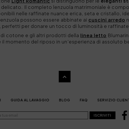
otone
Light Romantic
si distinguono per le
eleganti s
 delicato. Il completo lenzuola matrimoniale è compo
nibili nelle raffinate nuance erica, seta e cristallo, id
 lenzuola possono essere abbinate ai
cuscini arredo
n
, perfetti per donare un tocco di luminosità e raffinate
di cotone e gli altri prodotti della
linea letto
Blumarin
e il momento del riposo in un'esperienza di assoluto 
I
GUIDA AL LAVAGGIO
BLOG
FAQ
SERVIZIO CLIEN
ISCRIVITI