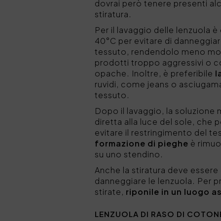
dovrai però tenere presenti alc
stiratura.
Per il lavaggio delle lenzuola è
40°C per evitare di danneggiare
tessuto, rendendolo meno morbi
prodotti troppo aggressivi o c
opache. Inoltre, è preferibile
l
ruvidi, come jeans o asciugam
tessuto.
Dopo il lavaggio, la soluzione 
diretta alla luce del sole, che 
evitare il restringimento del 
formazione di pieghe
è rimuo
su uno stendino.
Anche la stiratura deve essere
danneggiare le lenzuola. Per pr
stirate,
riponile in un luogo a
LENZUOLA DI RASO DI COTON