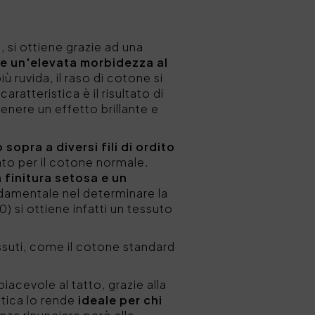
 si ottiene grazie ad una
e un'elevata morbidezza al
ù ruvida, il raso di cotone si
caratteristica è il risultato di
enere un effetto brillante e
 sopra a diversi fili di ordito
ato per il cotone normale.
 finitura setosa e un
ondamentale nel determinare la
) si ottiene infatti un tessuto
essuti, come il cotone standard
piacevole al tatto, grazie alla
stica lo rende
ideale per chi