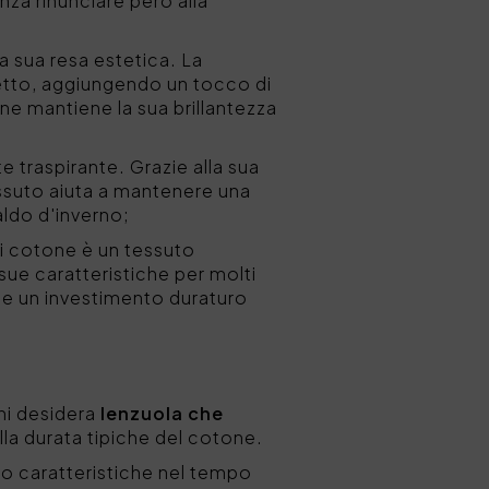
enza rinunciare però alla
la sua resa estetica. La
letto, aggiungendo un tocco di
tone mantiene la sua brillantezza
te traspirante. Grazie alla sua
ssuto aiuta a mantenere una
aldo d'inverno;
 di cotone è un tessuto
 sue caratteristiche per molti
nde un investimento duraturo
chi desidera
lenzuola che
 alla durata tipiche del cotone.
ro caratteristiche nel tempo