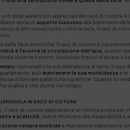
frano una sensazione simile a quella della seta
, s
: uno degli aspetti più apprezzati del raso di cotone è 
illante dona un
aspetto lussuoso
alla biancheria da 
renza di altri tessuti lucidi come la seta, il raso di co
loso;
za delle fibre sintetiche, il raso di cotone è naturalmen
idità e favorire la circolazione dell'aria
, questo te
male durante il sonno, risultando fresco d'estate e c
 tempo
: nonostante la sua delicatezza al tatto, il raso
deguatamente, può
mantenere la sua morbidezza
e le
ntezza o formare pallini sulla superficie. Questo lo re
alta qualità e che durino nel tempo.
 LENZUOLA IN RASO DI COTONE
e, il raso di cotone rappresenta un'ottima scelta per 
zza e praticità
, senza rinunciare alla traspirabilità e
i cotone sempre morbide
e mantenere inalterate le lo