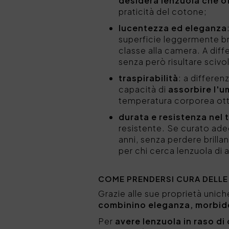
desidera lenzuola che of
praticità del cotone;
lucentezza ed eleganza
superficie leggermente br
classe alla camera. A diffe
senza però risultare scivo
traspirabilità
: a differen
capacità di
assorbire l'um
temperatura corporea otti
durata e resistenza nel
resistente. Se curato a
anni, senza perdere brilla
per chi cerca lenzuola di 
COME PRENDERSI CURA DELLE
Grazie alle sue proprietà unich
combinino eleganza, morbide
Per
avere lenzuola in raso d