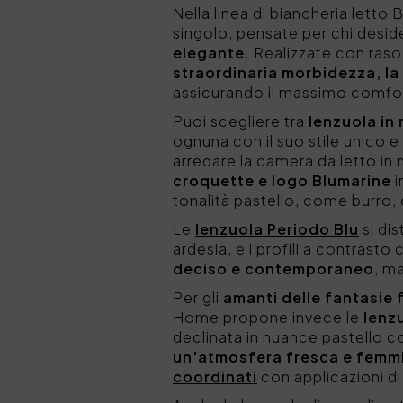
Nella linea di biancheria lett
singolo, pensate per chi desid
elegante
. Realizzate con raso
straordinaria morbidezza, la 
assicurando il massimo comfor
Puoi scegliere tra
lenzuola in 
ognuna con il suo stile unico e
arredare la camera da letto in 
croquette e logo Blumarine
i
tonalità pastello, come burro, c
Le
lenzuola Periodo Blu
si dis
ardesia, e i profili a contrasto
deciso e contemporaneo
, m
Per gli
amanti delle fantasie f
Home propone invece le
lenzu
declinata in nuance pastello 
un'atmosfera fresca e femmi
coordinati
con applicazioni di