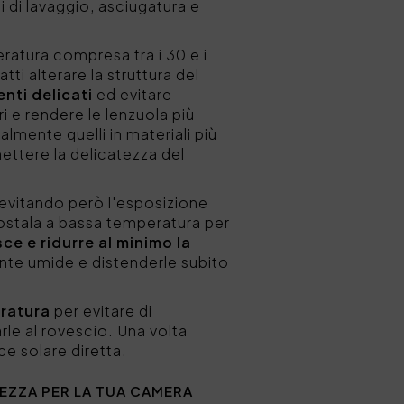
i di lavaggio, asciugatura e
ratura compresa tra i 30 e i
i alterare la struttura del
nti delicati
ed evitare
 e rendere le lenzuola più
ialmente quelli in materiali più
ttere la delicatezza del
 evitando però l'esposizione
impostala a bassa temperatura per
ce e ridurre al minimo la
nte umide e distenderle subito
ratura
per evitare di
rle al rovescio. Una volta
uce solare diretta.
EZZA PER LA TUA CAMERA