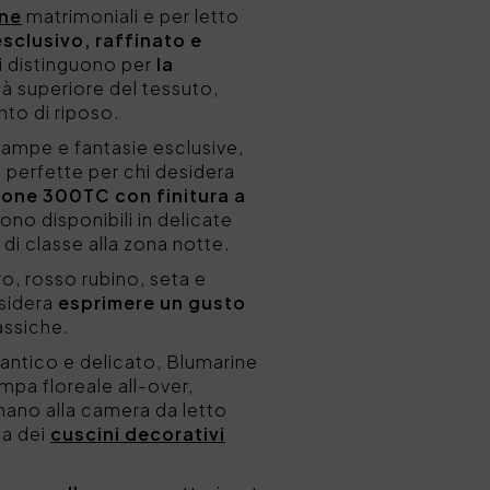
one
matrimoniali e per letto
sclusivo, raffinato e
si distinguono per
la
tà superiore del tessuto,
to di riposo.
ampe e fantasie esclusive,
 perfette per chi desidera
tone 300TC con finitura a
sono disponibili in delicate
 di classe alla zona notte.
ro, rosso rubino, seta e
esidera
esprimere un gusto
assiche.
antico e delicato, Blumarine
ampa floreale all-over,
nano alla camera da letto
ta dei
cuscini decorativi