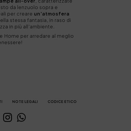
tampe all-over
, caratterizzate
sto da lenzuolo sopra e
eali per creare
un'atmosfera
ella stessa fantasia, in raso di
zza in più all'ambiente.
e Home per arredare al meglio
benessere!
TI
NOTE LEGALI
CODICE ETICO