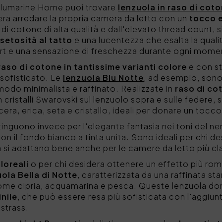
o Blumarine Home puoi trovare
lenzuola in raso di cot
era arredare la propria camera da letto con un
tocco e
 di cotone di alta qualità e dall'elevato thread count, 
setosità al tatto
e una lucentezza che esalta la quali
t e una sensazione di freschezza durante ogni momen
raso di cotone in tantissime varianti colore
e con st
 sofisticato. Le
lenzuola Blu Notte
, ad esempio, sono
modo minimalista e raffinato. Realizzate in
raso di co
n cristalli Swarovski sul lenzuolo sopra e sulle federe, 
era, erica, seta e cristallo, ideali per donare un tocco
tinguono invece per l'elegante fantasia nei toni del ne
 con il fondo bianco a tinta unita. Sono ideali per chi d
a si adattano bene anche per le camere da letto più cl
loreali
o per chi desidera ottenere un effetto più rom
ola Bella di Notte
, caratterizzata da una raffinata st
come cipria, acquamarina e pesca. Queste lenzuola do
nile
, che può essere resa più sofisticata con l'aggiun
 strass.