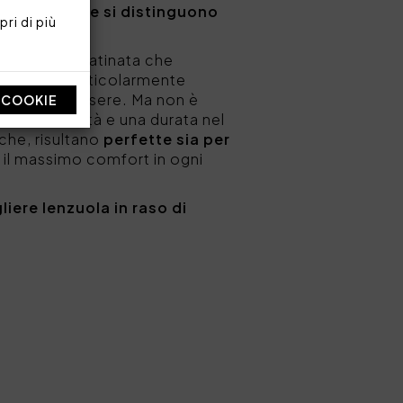
aso di cotone si distinguono
ri di più
ticità.
 una trama satinata che
lo rende particolarmente
ganza e benessere. Ma non è
I COOKIE
a
, traspirabilità e una durata nel
iche, risultano
perfette sia per
a il massimo comfort in ogni
iere lenzuola in raso di