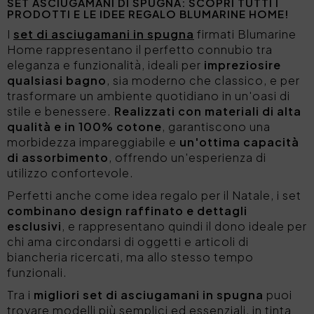
SET ASCIUGAMANI DI SPUGNA: SCOPRI TUTTI I
PRODOTTI E LE IDEE REGALO BLUMARINE HOME!
I
set di asciugamani in spugna
firmati Blumarine
Home rappresentano il perfetto connubio tra
eleganza e funzionalità, ideali per
impreziosire
qualsiasi bagno
, sia moderno che classico, e per
trasformare un ambiente quotidiano in un'oasi di
stile e benessere.
Realizzati con materiali di alta
qualità e in 100% cotone
, garantiscono una
morbidezza impareggiabile e
un'ottima capacità
di assorbimento
, offrendo un'esperienza di
utilizzo confortevole.
Perfetti anche come idea regalo per il Natale, i set
combinano design raffinato e dettagli
esclusivi
, e rappresentano quindi il dono ideale per
chi ama circondarsi di oggetti e articoli di
biancheria ricercati, ma allo stesso tempo
funzionali.
Tra i
migliori set di asciugamani in spugna
puoi
trovare modelli più semplici ed essenziali, in tinta