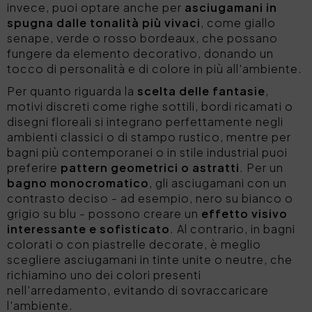
invece, puoi optare anche per
asciugamani in
spugna dalle tonalità più vivaci
, come giallo
senape, verde o rosso bordeaux, che possano
fungere da elemento decorativo, donando un
tocco di personalità e di colore in più all'ambiente.
Per quanto riguarda la
scelta delle fantasie
,
motivi discreti come righe sottili, bordi ricamati o
disegni floreali si integrano perfettamente negli
ambienti classici o di stampo rustico, mentre per
bagni più contemporanei o in stile industrial puoi
preferire
pattern geometrici o astratti
. Per un
bagno monocromatico
, gli asciugamani con un
contrasto deciso - ad esempio, nero su bianco o
grigio su blu - possono creare un
effetto visivo
interessante e sofisticato
. Al contrario, in bagni
colorati o con piastrelle decorate, è meglio
scegliere asciugamani in tinte unite o neutre, che
richiamino uno dei colori presenti
nell'arredamento, evitando di sovraccaricare
l'ambiente.