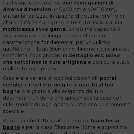
I set sono composti da
due asciugamani di
diverse dimensioni
(40x60 cm e 60x110 cm),
entrambi realizzati in spugna di cotone idrofilo di
alta qualità da 450 g/mq. Il tessuto assicura una
morbidezza avvolgente
, un'ottima capacità di
assorbenza e una lunga durata nel tempo,
caratteristiche fondamentali per un utilizzo
quotidiano. Il logo Blumarine, finemente ricamato,
completa il design con un
dettaglio esclusivo
che sottolinea la cura artigianale
con cui è stato
realizzato ogni pezzo.
Grazie alla varietà di opzioni disponibili
potrai
scegliere il set che meglio si adatta al tuo
bagno
o al gusto e alle esigenze dei tuoi
destinatari: un dono che arricchisce la casa con
stile, rendendo ogni gesto quotidiano un momento
speciale.
Scopri anche tutti gli altri articoli di
biancheria
bagno
e per la casa Blumarine Home e approfitta
della promozione! Fino 31/12, con un ordine