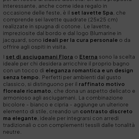
interessante, anche come idea regalo in
occasione delle feste, è il
set lavette Spa
, che
comprende sei lavette quadrate (25x25 cm)
realizzate in spugna di cotone. Le lavette,
impreziosite dal bordo e dal logo Blumarine in
jacquard, sono
ideali per la cura personale
o da
offrire agli ospiti in visita.
I
set di asciugamani Flora
o
Eterna
sono la scelta
ideale per chi desidera arricchire il proprio bagno
con un tocco di
eleganza romantica e un design
senza tempo
. Perfetti per ambienti dal gusto
classico, si distinguono per il
raffinato motivo
floreale ricamato
, che dona un aspetto delicato e
armonioso agli asciugamani. La combinazione
bicolore - bianco e cipria - aggiunge un ulteriore
elemento di stile, creando un
contrasto discreto
ma elegante
, ideale per integrarsi con arredi
tradizionali o con complementi tessili dalle tonalità
neutre.