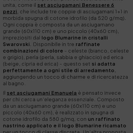
unita, come il
set asciugamani Benessere 6
pezzi
, che include tre coppie di asciugamani 1+1 in
morbida spugna di cotone idrofilo (da 520 g/mq).
Ogni coppia è composta da un asciugamano
grande (60x110 cm) e uno piccolo (40x60 cm),
impreziositi dal
logo Blumarine in cristalli
Swarovski
. Disponibile in tre
raffinate
combinazioni di colore
- celeste (bianco, celeste
e grigio), perla (perla, sabbia e ghiaccio) ed erica
(beige, cipria ed erica) - questo set
si adatta
perfettamente a ogni stile di arredamento
,
aggiungendo un tocco di charme e di ricercatezza
al bagno.
Il
set asciugamani Emanuela
è pensato invece
per chi cerca un'eleganza essenziale. Composto
da un asciugamano grande (60x110 cm) e uno
piccolo (40x60 cm), è realizzato in spugna di
cotone idrofilo da 580 g/mq, con
un raffinato
nastrino applicato e il logo Blumarine ricamato
per un tocco di classe discreta. Un'altra proposta