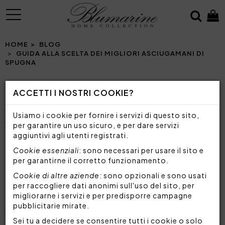
MENU
HOME
BLOG
GUIDA ALLA SCELTA DEI MIGLIORI ASCIUGAMANI DI
SPUGNA
ACCETTI I NOSTRI COOKIE?
GUIDA ALLA SCELTA DEI MIGLIORI
Usiamo i cookie per fornire i servizi di questo sito,
ASCIUGAMANI DI SPUGNA
per garantire un uso sicuro, e per dare servizi
TUTTI I CONSIGLI E I SUGGERIMENTI UTILI PER
aggiuntivi agli utenti registrati.
SCEGLIERE GLI ASCIUGAMANI IN SPUGNA PIÙ
ADATTI ALLE TUE ESIGENZE E ALLO STILE DEL
Cookie essenziali
: sono necessari per usare il sito e
TUO BAGNO
per garantirne il corretto funzionamento.
Cookie di altre aziende
: sono opzionali e sono usati
per raccogliere dati anonimi sull'uso del sito, per
Gli
asciugamani in spugna sono tra gli accessori
migliorarne i servizi e per predisporre campagne
più essenziali e utili
nella vita quotidiana,
pubblicitarie mirate.
fondamentali per il comfort personale e per
Sei tu a decidere se consentire tutti i cookie o solo