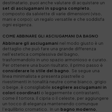
destinatario, puoi anche valutare di acquistare un
set di asciugamani in spugna completo
,
composto da salviette di varie dimensioni (viso,
mani e corpo): un regalo versatile e che soddisfa
ogni esigenza.
COME ABBINARE GLI ASCIUGAMANI DA BAGNO
Abbinare gli asciugamani
nel modo giusto è un
dettaglio che può fare una grande differenza
nell'estetica complessiva del bagno,
trasformandolo in uno spazio armonioso e curato.
Per ottenere una buon risultato, il primo passo è
considerare lo stile del bagno
. Se segue una
linea minimalista e presenta piastrelle o
rivestimenti in tonalità neutre come bianco, grigio
o beige, è consigliabile
scegliere asciugamani in
colori coordinati
o leggermente contrastanti,
come il tortora, il cipria o il celeste, per aggiungere
un tocco di eleganza mantenendo comunque
l'equilibrio cromatico. In un
bagno moderno
,