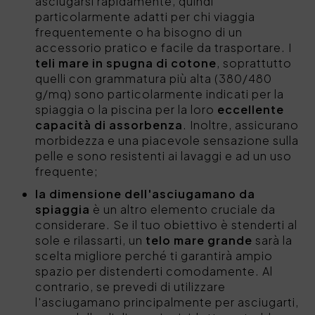
asciugarsi rapidamente, quindi
particolarmente adatti per chi viaggia
frequentemente o ha bisogno di un
accessorio pratico e facile da trasportare. I
teli mare in spugna di cotone
, soprattutto
quelli con grammatura più alta (380/480
g/mq) sono particolarmente indicati per la
spiaggia o la piscina per la loro
eccellente
capacità di assorbenza
. Inoltre, assicurano
morbidezza e una piacevole sensazione sulla
pelle e sono resistenti ai lavaggi e ad un uso
frequente;
la dimensione dell'asciugamano da
spiaggia
è un altro elemento cruciale da
considerare. Se il tuo obiettivo è stenderti al
sole e rilassarti, un
telo mare grande
sarà la
scelta migliore perché ti garantirà ampio
spazio per distenderti comodamente. Al
contrario, se prevedi di utilizzare
l'asciugamano principalmente per asciugarti,