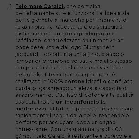
Telo mare Caraibi
, che combina
perfettamente stile e funzionalità, ideale sia
per le giornate al mare che per i momenti di
relax in piscina. Questo telo da spiaggia si
distingue per il suo
design elegante e
raffinato
, caratterizzato da un motivo ad
onde cesellato e dal logo Blumarine in
jacquard. I colori tinta unita (lino, bianco o
lampone) lo rendono versatile ma allo stesso
tempo sofisticato, adatto a qualsiasi stile
personale. Il tessuto in spugna riccio è
realizzato in
100% cotone idrofilo
con filato
cardato, garantendo un'elevata capacità di
assorbimento. L'utilizzo di cotone alta qualità
assicura inoltre
un'inconfondibile
morbidezza al tatto
e permette di asciugare
rapidamente l'acqua dalla pelle, rendendolo
perfetto per asciugarsi dopo un bagno
rinfrescante. Con una grammatura di 400
g/mq, il telo Caraibi è resistente e durevole e