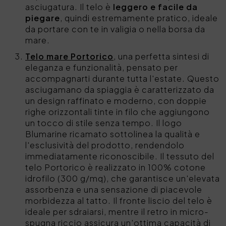
asciugatura. Il telo è
leggero e facile da
piegare
, quindi estremamente pratico, ideale
da portare con te in valigia o nella borsa da
mare.
Telo mare Portorico
, una perfetta sintesi di
eleganza e funzionalità, pensato per
accompagnarti durante tutta l'estate. Questo
asciugamano da spiaggia è caratterizzato da
un design raffinato e moderno, con doppie
righe orizzontali tinte in filo che aggiungono
un tocco di stile senza tempo. Il logo
Blumarine ricamato sottolinea la qualità e
l'esclusività del prodotto, rendendolo
immediatamente riconoscibile. Il tessuto del
telo Portorico è realizzato in 100% cotone
idrofilo (300 g/mq), che garantisce un'elevata
assorbenza e una sensazione di piacevole
morbidezza al tatto. Il fronte liscio del telo è
ideale per sdraiarsi, mentre il retro in micro-
spugna riccio assicura un'ottima capacità di