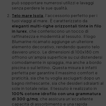
può sopportare numerosi utilizzi e lavaggi
senza perdere le sue qualità.
Telo mare Isola
, l'accessorio perfetto per i
tuoi viaggi al mare. È caratterizzato da
eleganti multi-righe orizzontali tinte in filo
in lurex
, che conferiscono un tocco di
raffinatezza e modernità al tessuto. Il logo
Blumarine ricamato aggiunge un ulteriore
elemento decorativo, rendendo questo telo
davvero unico. Le dimensioni di 100x180 cm
offrono un'ampia superficie su cui distendersi
comodamente in spiaggia, ma anche a bordo
piscina o sul lettino. Questa misura è infatti
perfetta per garantire il massimo comfort e
praticità, sia che tu voglia asciugarti dopo un
bagno rinfrescante, sia che desideri sdraiarti al
sole in totale relax. Il tessuto è realizzato in
100% cotone idrofilo con una grammatura
di 300 g/mq
, che assicura un'eccellente
capacità di assorbimento e una rapida