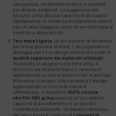
asciugatura, rendendolo pratico e versatile
per diverse esigenze. La leggerezza del
tessuto, unita alla sua capacità di asciugarsi
rapidamente, lo rende particolarmente adatto
per chi ama viaggiare senza dover rinunciare al
comfort e alla praticità.
Telo mare Liguria
, un accessorio di tendenza
per le tue giornate al mare. L'asciugamano si
distingue per il suo design sofisticato e per la
qualità superiore dei materiali utilizzati
.
Realizzato in spugna riccio tinta unita, è
arricchito da un bordo bianco, rimesso in
applicazione su tutti e quattro i lati, e dal logo
Blumarine ricamato, che completa il design,
aggiungendo un tocco di classe e
raffinatezza. Il tessuto in
100% cotone
idrofilo 380 g/mq
assicura un'eccellente
capacità di assorbimento e un'elevata
morbidezza sulla pelle. Un aspetto distintivo
del telo Liguria è l'utilizzo di
coloranti in