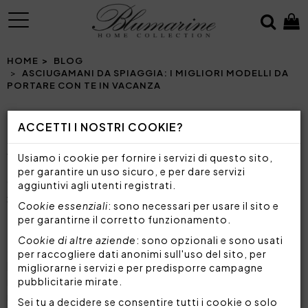
MENU
HOME
BLOG
ASCIUGAMANI DA SPIAGGIA: I MIGLIORI MODELLI DA
PORTARE CON TE IN VACANZA
ACCETTI I NOSTRI COOKIE?
ASCIUGAMANI DA SPIAGGIA: I MIGLIORI
Usiamo i cookie per fornire i servizi di questo sito,
MODELLI DA PORTARE CON TE IN VACANZA
per garantire un uso sicuro, e per dare servizi
GUIDA COMPLETA PER SCEGLIERE GLI
aggiuntivi agli utenti registrati.
ASCIUGAMANI DA SPIAGGIA IDEALI PER LE TUE
VACANZE ESTIVE
Cookie essenziali
: sono necessari per usare il sito e
per garantirne il corretto funzionamento.
Cookie di altre aziende
: sono opzionali e sono usati
Gli
asciugamani da spiaggia
sono accessori must
per raccogliere dati anonimi sull'uso del sito, per
have dell'estate, indispensabili per ogni vacanza al
migliorarne i servizi e per predisporre campagne
mare, ma anche per la piscina e per i momenti di
pubblicitarie mirate.
relax all'aria aperta. Ogni asciugamano da spiaggia
Sei tu a decidere se consentire tutti i cookie o solo