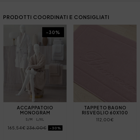
PRODOTTI COORDINATI E CONSIGLIATI
-30%
ACCAPPATOIO
TAPPETO BAGNO
MONOGRAM
RISVEGLIO 60X100
112,00€
S/M
L/XL
165,54€
236,00€
-30%