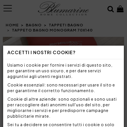
MENU
HOME
BAGNO
TAPPETI BAGNO
TAPPETO BAGNO MONOGRAM 70X140
Prev
N
ACCETTI I NOSTRI COOKIE?
Usiamo i cookie per fornire i servizi di questo sito,
per garantire un uso sicuro, e per dare servizi
aggiuntivi agli utenti registrati.
Cookie essenziali
: sono necessari per usare il sito e
per garantirne il corretto funzionamento.
Cookie di altre aziende
: sono opzionali e sono usati
per raccogliere dati anonimi sull'uso del sito, per
migliorarne i servizi e per predisporre campagne
pubblicitarie mirate.
Sei tu a decidere se consentire tutti i cookie o solo