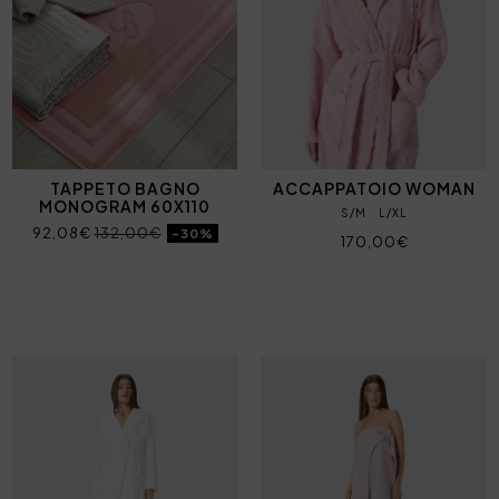
TAPPETO BAGNO
ACCAPPATOIO WOMAN
MONOGRAM 60X110
S/M
L/XL
92,08€
132,00€
-30%
170,00€