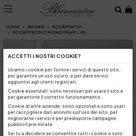
MENU
HOME
BAGNO
ACCAPPATOI
ACCAPPATOIO MONOGRAM L/XL
Prev
N
ACCETTI I NOSTRI COOKIE?
Usiamo i cookie per fornire i servizi di questo sito,
per garantire un uso sicuro, e per dare servizi
aggiuntivi agli utenti registrati.
Cookie essenziali
: sono necessari per usare il sito e
per garantirne il corretto funzionamento.
Cookie di altre aziende
: sono opzionali e sono usati
per raccogliere dati anonimi sull'uso del sito, per
migliorarne i servizi e per predisporre campagne
pubblicitarie mirate.
Sei tu a decidere se consentire tutti i cookie o solo