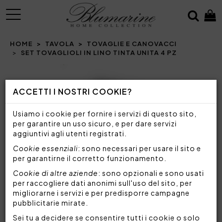
MENU
HOME
TAVOLA
TOVAGLIE E CANOVACCI
SET TOVAGLIOLI IN LINO TINTA UNITA 4 PZ
Prev
N
ACCETTI I NOSTRI COOKIE?
Usiamo i cookie per fornire i servizi di questo sito,
per garantire un uso sicuro, e per dare servizi
aggiuntivi agli utenti registrati.
Cookie essenziali
: sono necessari per usare il sito e
per garantirne il corretto funzionamento.
Cookie di altre aziende
: sono opzionali e sono usati
per raccogliere dati anonimi sull'uso del sito, per
migliorarne i servizi e per predisporre campagne
pubblicitarie mirate.
Sei tu a decidere se consentire tutti i cookie o solo