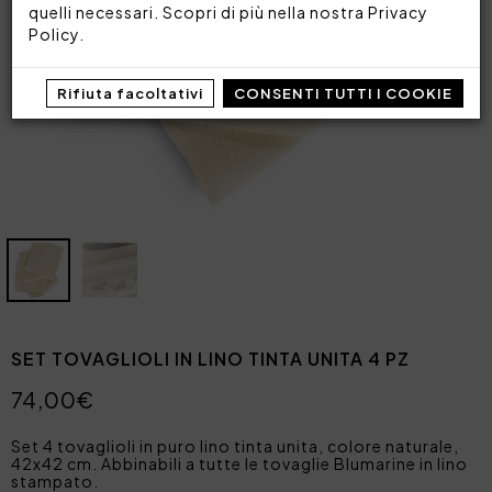
quelli necessari. Scopri di più nella nostra
Privacy
Policy
.
Rifiuta facoltativi
CONSENTI TUTTI I COOKIE
SET TOVAGLIOLI IN LINO TINTA UNITA 4 PZ
74,00€
Set 4 tovaglioli in puro lino tinta unita, colore naturale,
42x42 cm. Abbinabili a tutte le tovaglie Blumarine in lino
stampato.