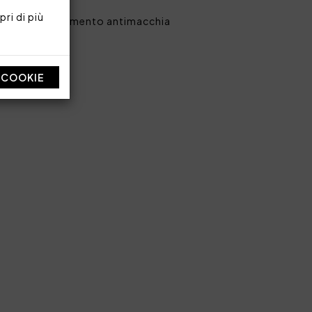
ri di più
ma con trattamento antimacchia
I COOKIE