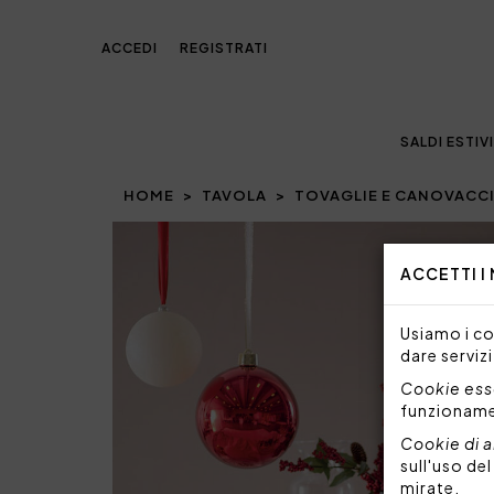
ACCEDI
REGISTRATI
SALDI ESTIVI
HOME
TAVOLA
TOVAGLIE E CANOVACC
Prev
ACCETTI I
Usiamo i coo
dare servizi
Cookie esse
funzionam
Cookie di a
sull'uso de
mirate.