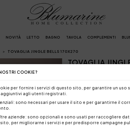
NOVITÀ
LETTO
BAGNO
TAVOLA
COMPLEMENTI
BLU
I
TOVAGLIA JINGLE BELLS 170X270
TOVAGLIA JINGL
Next
 NOSTRI COOKIE?
TAGLIA/MISURA NON DISP
Siamo spiacenti, ma al mome
kie per fornire i servizi di questo sito, per garantire un uso 
taglia.
 aggiuntivi agli utenti registrati.
Tovaglia da 10/12 posti in p
nziali
: sono necessari per usare il sito e per garantirne il co
Blumarine nella trama, eleg
ento.
come idea regalo.
ltre aziende
: sono opzionali e sono usati per raccogliere dat
I tovaglioli non sono inclu
l sito, per migliorarne i servizi e per predisporre campagne pu
Misure: 170x270 cm