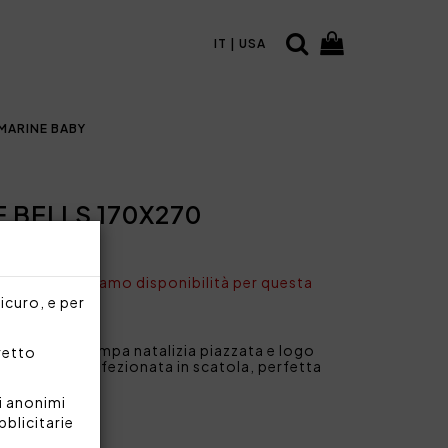
IT | USA
MARINE BABY
E BELLS 170X270
ONIBILE
nto non abbiamo disponibilità per questa
sicuro, e per
anama con stampa natalizia piazzata e logo
rretto
antemente confezionata in scatola, perfetta
i anonimi
si
bblicitarie