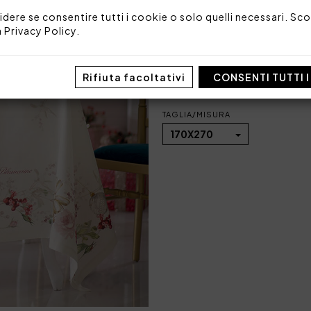
Posti: 10/12
idere se consentire tutti i cookie o solo quelli necessari. Scop
Tessuto: 100% cotone Pana
a
Privacy Policy
.
Made in Italy
Codice: 103010186
Imballo: Scatola
Rifiuta facoltativi
CONSENTI TUTTI 
TAGLIA/MISURA
170X270