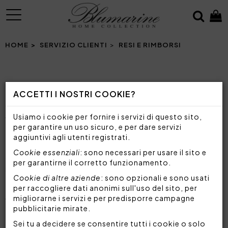
MENU
HOME
SERVIZIO CLIENTI
RESI E RIMBORSI
RESI E RIMBORSI
ACCETTI I NOSTRI COOKIE?
Blumarine Home Collection desidera garantire la
Usiamo i cookie per fornire i servizi di questo sito,
tua completa soddisfazione.
per garantire un uso sicuro, e per dare servizi
Se per qualche ragione non sei soddisfatto del tuo
aggiuntivi agli utenti registrati.
ordine, puoi esercitare il tuo diritto di recesso
Cookie essenziali
: sono necessari per usare il sito e
entro 14 giorni lavorativi dal giorno in cui hai
per garantirne il corretto funzionamento.
ricevuto i prodotti acquistati su Blumarine Home
Cookie di altre aziende
: sono opzionali e sono usati
Collection.
per raccogliere dati anonimi sull'uso del sito, per
ATTENZIONE: Non è possibile cambiare gli
migliorarne i servizi e per predisporre campagne
articoli acquistati con altri prodotti.
pubblicitarie mirate.
Sei tu a decidere se consentire tutti i cookie o solo