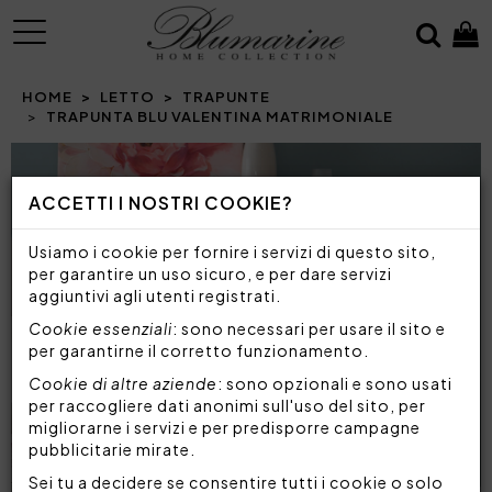
MENU
HOME
LETTO
TRAPUNTE
TRAPUNTA BLU VALENTINA MATRIMONIALE
Prev
N
ACCETTI I NOSTRI COOKIE?
Usiamo i cookie per fornire i servizi di questo sito,
per garantire un uso sicuro, e per dare servizi
aggiuntivi agli utenti registrati.
Cookie essenziali
: sono necessari per usare il sito e
per garantirne il corretto funzionamento.
Cookie di altre aziende
: sono opzionali e sono usati
per raccogliere dati anonimi sull'uso del sito, per
migliorarne i servizi e per predisporre campagne
pubblicitarie mirate.
Sei tu a decidere se consentire tutti i cookie o solo