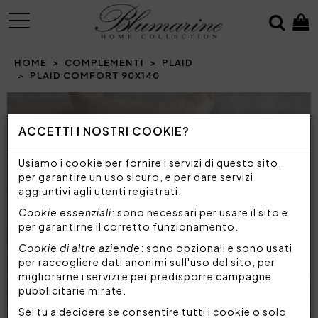
MENU
HOME
COMPLEMENTI
PLAID
PLAID COMFORT 90X140
Prev
N
ACCETTI I NOSTRI COOKIE?
Usiamo i cookie per fornire i servizi di questo sito,
per garantire un uso sicuro, e per dare servizi
aggiuntivi agli utenti registrati.
Cookie essenziali
: sono necessari per usare il sito e
per garantirne il corretto funzionamento.
Cookie di altre aziende
: sono opzionali e sono usati
per raccogliere dati anonimi sull'uso del sito, per
migliorarne i servizi e per predisporre campagne
pubblicitarie mirate.
Sei tu a decidere se consentire tutti i cookie o solo