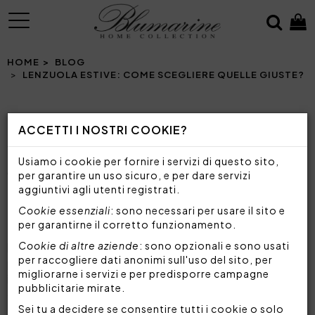
MENU
HOME
BLOG
LENZUOLA ESTIVE: COME SCEGLIERE QUELLE GIUSTE?
ACCETTI I NOSTRI COOKIE?
LENZUOLA ESTIVE: COME SCEGLIERE
QUELLE GIUSTE?
Usiamo i cookie per fornire i servizi di questo sito,
GUIDA ALLA SCELTA DI TESSUTI, COLORI E
per garantire un uso sicuro, e per dare servizi
DIMENSIONI IDEALI PER LE LENZUOLA ESTIVE
aggiuntivi agli utenti registrati.
Cookie essenziali
: sono necessari per usare il sito e
per garantirne il corretto funzionamento.
Le
lenzuola
, così come il materasso e, in generale,
Cookie di altre aziende
: sono opzionali e sono usati
la biancheria da letto, sono elementi indispensabili
per raccogliere dati anonimi sull'uso del sito, per
per garantirti un sonno di qualità, poiché
migliorarne i servizi e per predisporre campagne
influiscono direttamente sul benessere e sul
pubblicitarie mirate.
comfort durante il riposo.
La scelta delle
lenzuola giuste è particolarmente cruciale in
Sei tu a decidere se consentire tutti i cookie o solo