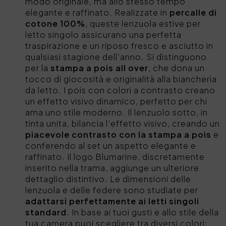
modo originale, ma allo stesso tempo
elegante e raffinato. Realizzate in
percalle di
cotone 100%
, queste lenzuola estive per
letto singolo assicurano una perfetta
traspirazione e un riposo fresco e asciutto in
qualsiasi stagione dell'anno. Si distinguono
per la
stampa a pois all over
, che dona un
tocco di giocosità e originalità alla biancheria
da letto. I pois con colori a contrasto creano
un effetto visivo dinamico, perfetto per chi
ama uno stile moderno. Il lenzuolo sotto, in
tinta unita, bilancia l'effetto visivo, creando un
piacevole contrasto con la stampa a pois
e
conferendo al set un aspetto elegante e
raffinato. Il logo Blumarine, discretamente
inserito nella trama, aggiunge un ulteriore
dettaglio distintivo. Le dimensioni delle
lenzuola e delle federe sono studiate per
adattarsi perfettamente ai letti singoli
standard
. In base ai tuoi gusti e allo stile della
tua camera puoi scegliere tra diversi colori: