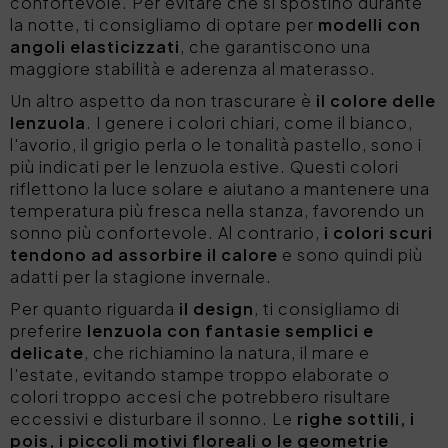
confortevole. Per evitare che si spostino durante
la notte, ti consigliamo di optare per
modelli con
angoli elasticizzati
, che garantiscono una
maggiore stabilità e aderenza al materasso.
Un altro aspetto da non trascurare è
il colore delle
lenzuola
. I genere i colori chiari, come il bianco,
l'avorio, il grigio perla o le tonalità pastello, sono i
più indicati per le lenzuola estive. Questi colori
riflettono la luce solare e aiutano a mantenere una
temperatura più fresca nella stanza, favorendo un
sonno più confortevole. Al contrario,
i colori scuri
tendono ad assorbire il calore
e sono quindi più
adatti per la stagione invernale.
Per quanto riguarda
il design
, ti consigliamo di
preferire
lenzuola con fantasie semplici e
delicate
, che richiamino la natura, il mare e
l'estate, evitando stampe troppo elaborate o
colori troppo accesi che potrebbero risultare
eccessivi e disturbare il sonno. Le
righe sottili, i
pois, i piccoli motivi floreali o le geometrie