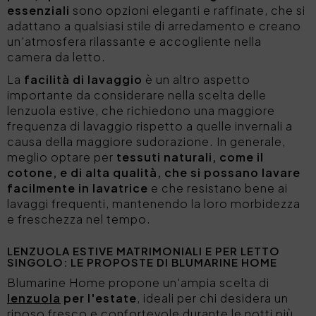
essenziali
sono opzioni eleganti e raffinate, che si
adattano a qualsiasi stile di arredamento e creano
un'atmosfera rilassante e accogliente nella
camera da letto.
La
facilità di lavaggio
è un altro aspetto
importante da considerare nella scelta delle
lenzuola estive, che richiedono una maggiore
frequenza di lavaggio rispetto a quelle invernali a
causa della maggiore sudorazione. In generale,
meglio optare per
tessuti naturali, come il
cotone, e di alta qualità, che si possano lavare
facilmente in lavatrice
e che resistano bene ai
lavaggi frequenti, mantenendo la loro morbidezza
e freschezza nel tempo.
LENZUOLA ESTIVE MATRIMONIALI E PER LETTO
SINGOLO: LE PROPOSTE DI BLUMARINE HOME
Blumarine Home propone un'ampia scelta di
lenzuola
per l'estate
, ideali per chi desidera un
riposo fresco e confortevole durante le notti più