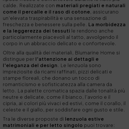
calde. Realizzate con
materiali pregiati e naturali
come il percalle e il raso di cotone
, assicurano
un'elevata traspirabilità e una sensazione di
freschezza e benessere sulla pelle.
La morbidezza
e la leggerezza dei tessuti
le rendono anche
particolarmente piacevoli al tatto, avvolgendo il
corpo in un abbraccio delicato e confortevole.
Oltre alla qualità dei materiali, Blumarine Home si
distingue per
l'attenzione ai dettagli e
l'eleganza del design
. Le lenzuola sono
impreziosite da ricami raffinati, pizzi delicati e
stampe floreali, che donano un tocco di
romanticismo e sofisticatezza alla camera da
letto. La palette cromatica spazia dalle tonalità più
neutre e delicate, come il bianco, l'avorio e il
cipria, ai colori più vivaci ed estivi, come il corallo, il
celeste e il giallo, per soddisfare ogni gusto e stile.
Tra le diverse proposte di
lenzuola estive
matrimoniali e per letto singolo
puoi trovare: