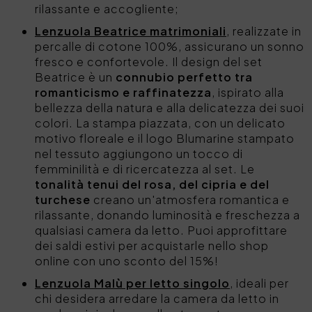
rilassante e accogliente;
Lenzuola Beatrice matrimoniali
, realizzate in
percalle di cotone 100%, assicurano un sonno
fresco e confortevole. Il design del set
Beatrice è un
connubio perfetto tra
romanticismo e raffinatezza
, ispirato alla
bellezza della natura e alla delicatezza dei suoi
colori. La stampa piazzata, con un delicato
motivo floreale e il logo Blumarine stampato
nel tessuto aggiungono un tocco di
femminilità e di ricercatezza al set. Le
tonalità tenui del rosa, del cipria e del
turchese
creano un'atmosfera romantica e
rilassante, donando luminosità e freschezza a
qualsiasi camera da letto. Puoi approfittare
dei saldi estivi per acquistarle nello shop
online con uno sconto del 15%!
Lenzuola Malù per letto singolo
, ideali per
chi desidera arredare la camera da letto in