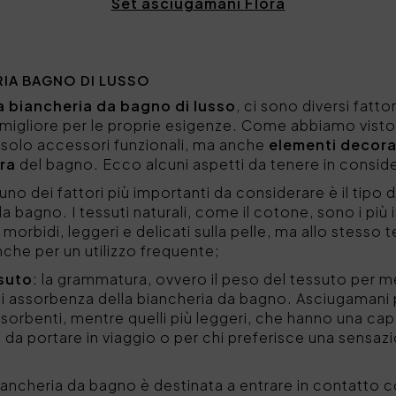
Set asciugamani Flora
RIA BAGNO DI LUSSO
la biancheria da bagno di lusso
, ci sono diversi fatt
a migliore per le proprie esigenze. Come abbiamo visto, in
solo accessori funzionali, ma anche
elementi decora
ra
del bagno. Ecco alcuni aspetti da tenere in conside
 uno dei fattori più importanti da considerare è il tipo 
da bagno. I tessuti naturali, come il cotone, sono i più
rbidi, leggeri e delicati sulla pelle, ma allo stesso 
anche per un utilizzo frequente;
suto
: la grammatura, ovvero il peso del tessuto per 
lo di assorbenza della biancheria da bagno. Asciugamani
sorbenti, mentre quelli più leggeri, che hanno una cap
 da portare in viaggio o per chi preferisce una sensa
biancheria da bagno è destinata a entrare in contatto co