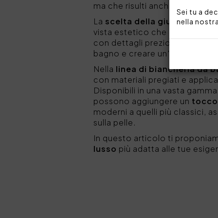
ma che risulti anche funzionale
Sei tu a dec
La
scelta della giusta bianc
nella nostr
vista estetico che del comfor
con dettagli preziosi e tappeti
bagno e creare un'atmosfera p
Nella
linea di biancheria da
con materiali pregiati e applic
Disponibili in una vasta gamma d
possono aggiungere un
tocco 
moderni a quelli più classici,
sulla pelle.
In questo articolo ti proponia
lusso
più adatta alle tue esig