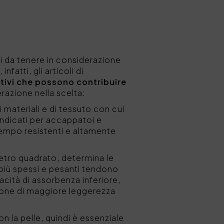
ori da tenere in considerazione
fatti, gli articoli di
tivi che possono contribuire
razione nella scelta:
di materiali e di tessuto con cui
 indicati per accappatoi e
tempo resistenti e altamente
metro quadrato, determina le
 più spessi e pesanti tendono
acità di assorbenza inferiore,
zione di maggiore leggerezza
n la pelle, quindi è essenziale