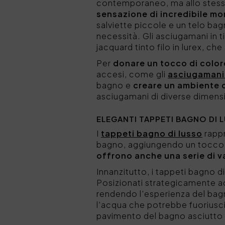
contemporaneo, ma allo stess
sensazione di incredibile mo
salviette piccole e un telo ba
necessità. Gli asciugamani in t
jacquard tinto filo in lurex, che
Per
donare un tocco di color
accesi, come gli
asciugamani 
bagno e
creare un ambiente ch
asciugamani di diverse dimens
ELEGANTI TAPPETI BAGNO DI 
I
tappeti bagno di lusso
rappr
bagno, aggiungendo un tocco d
offrono anche una serie di v
Innanzitutto, i tappeti bagno 
Posizionati strategicamente ac
rendendo l'esperienza del bagn
l'acqua che potrebbe fuoriusci
pavimento del bagno asciutto 