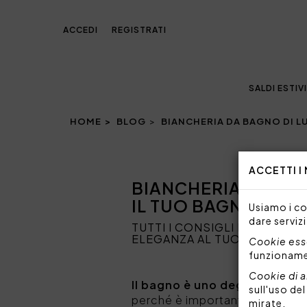
ACCEDI
REGISTRATI
SALDI ESTIVI
HOME
BLOG
BIANCHERIA DA BAGNO DI LU
ACCETTI I
BIANCHERIA DA BAG
IL TUO BAGNO
Usiamo i coo
dare servizi
TUTTI I CONSIGLI PER SCEG
ELEGANZA AL TUO BAGNO
Cookie esse
funzionam
Cookie di a
Il bagno è uno degli spazi più
sull'uso de
perché è importante creare u
mirate.