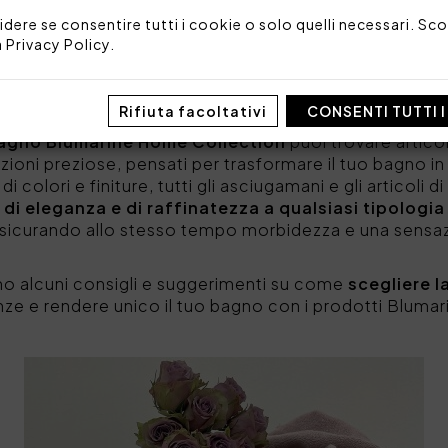
, adattandosi alle esigenze giornaliere.
idere se consentire tutti i cookie o solo quelli necessari. Scop
heria da bagno
è fondamentale per arredare al meglio 
a
Privacy Policy
.
t.
Set di asciugamani morbidi e soffici
, realizzati c
 eleganti, sono tutti elementi d'arredo perfetti per d
iù confortevole.
Rifiuta facoltativi
CONSENTI TUTTI 
 bagno Blumarine Home Collection
puoi trovare articoli
azioni preziose, pensati per trasformare il tuo bagno i
i colori e finiture, tutti gli asciugamani e gli articol
di eleganza e di raffinatezza
a qualsiasi tipologi
 assicurando allo stesso tempo morbidezza e una sens
mo alcuni consigli e suggerimenti su come
scegliere l
enze e rendere unico il tuo bagno con i prodotti Blum