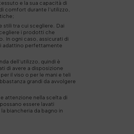
essuto e la sua capacità di
 comfort durante l'utilizzo,
tiche;
tili tra cui scegliere. Dai
 scegliere i prodotti che
o. In ogni caso, assicurati di
si adattino perfettamente
a dell'utilizzo, quindi è
ti di avere a disposizione
r il viso o per le mani e teli
 abbastanza grandi da avvolgere
e attenzione nella scelta di
e possano essere lavati
e la biancheria da bagno in