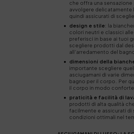
che offra una sensazione 
avvolgere delicatamente l
quindi assicurati di scegli
design e stile
: la bianche
colori neutri e classici all
preferisci in base ai tuoi 
scegliere prodotti dal de
all'arredamento del bagno
dimensioni della bianch
importante scegliere quell
asciugamani di varie dimen
bagno per il corpo. Per q
il corpo in modo conforte
praticità e facilità di la
prodotti di alta qualità c
facilmente e assicurati di
condizioni ottimali nel t
ASCIUGAMANI DI LUSSO: LA SC