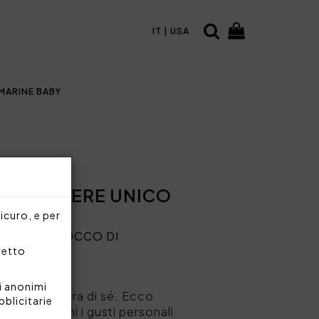
IT | USA
MARINE BABY
PER RENDERE UNICO
sicuro, e per
NGERE UN TOCCO DI
rretto
i anonimi
elax e alla cura di sé. Ecco
bblicitarie
 che rispecchi i gusti personali