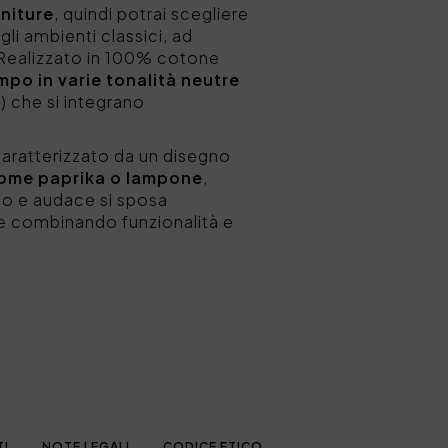
initure
, quindi potrai scegliere
gli ambienti classici, ad
Realizzato in 100% cotone
po in varie tonalità neutre
a) che si integrano
Caratterizzato da un disegno
 come paprika o lampone
,
no e audace si sposa
 e combinando funzionalità e
TI
NOTE LEGALI
CODICE ETICO