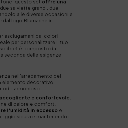
otone, questo set
offre una
ue salviette grandi, due
andolo alle diverse occasioni e
e dal logo Blumarine in
r asciugamani dai colori
eale per personalizzare il tuo
aso il set è composto da
 a seconda delle esigenze.
renza nell'arredamento del
un elemento decorativo,
n modo armonioso.
 accogliente e confortevole
.
one di calore e comfort,
re l'umidità in eccesso
e
ppoggio sicura e mantenendo il