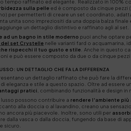
o tempo raffinato ed elegante. Realizzato in 100% c
rbidezza sulla pelle
ed è composto da cinque pezzi (d
gno) per permetterti di creare un set coordinato, adatt
inta unita sono impreziositi da una doppia balza finale 
 aggiunge un dettaglio distintivo e raffinato agli al set.
e ad un bagno in stile moderno
puoi anche optare pe
del set Crystelle
nelle varianti fard o acquamarina, id
e rispecchi il tuo gusto e stile
. Anche in questo c
ioni e può essere composto da due o da cinque pezzi
LUSSO: UN DETTAGLIO CHE FA LA DIFFERENZA
esentano un dettaglio raffinato che può fare la diffe
i eleganza e stile a questo spazio. Oltre ad essere 
antaggi pratici
, combinando funzionalità e design i
di lusso possono contribuire a
rendere l'ambiente più
canto alla doccia o al lavandino, creano una sensazi
o ancora più piacevole. Inoltre, sono utili per
assorbi
re dalla vasca o dalla doccia, fungendo da base di a
e sicuro.