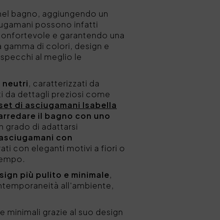
e nel bagno, aggiungendo un
iugamani possono infatti
 confortevole e garantendo una
a gamma di colori, design e
specchi al meglio le
 neutri
, caratterizzati da
hiti da dettagli preziosi come
set di asciugamani Isabella
arredare il bagno con uno
in grado di adattarsi
asciugamani con
ati con eleganti motivi a fiori o
 tempo.
ign più pulito e minimale
,
ontemporaneità all'ambiente,
e minimali grazie al suo design