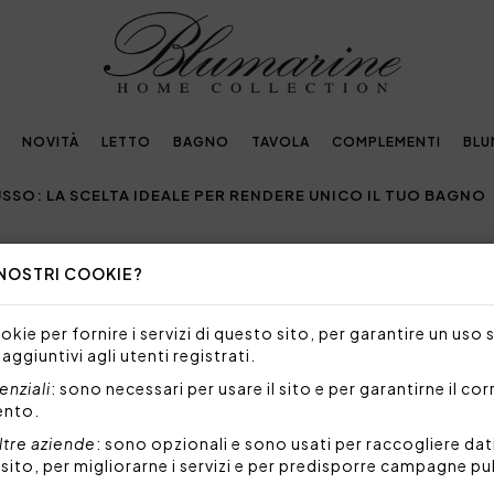
NOVITÀ
LETTO
BAGNO
TAVOLA
COMPLEMENTI
BLU
SSO: LA SCELTA IDEALE PER RENDERE UNICO IL TUO BAGNO
 NOSTRI COOKIE?
NO DI LUSSO: LA SCELTA IDEALE 
kie per fornire i servizi di questo sito, per garantire un uso 
 aggiuntivi agli utenti registrati.
LIERE LA BIANCHERIA DA BAGNO DI LUSSO E AGGIU
nziali
: sono necessari per usare il sito e per garantirne il co
ento.
ltre aziende
: sono opzionali e sono usati per raccogliere dat
 intimi e personali della casa
, un luogo dedicato al r
l sito, per migliorarne i servizi e per predisporre campagne pu
n
ambiente piacevole, confortevole e accogliente
,