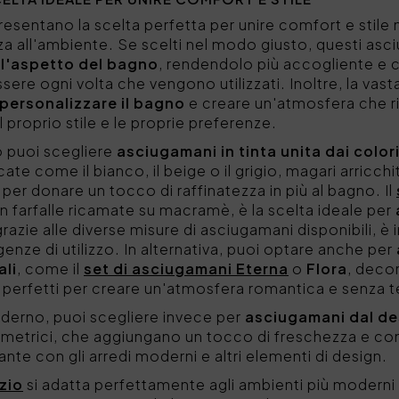
esentano la scelta perfetta per unire comfort e stil
za all'ambiente. Se scelti nel modo giusto, questi asc
l'aspetto del bagno
, rendendolo più accogliente e
ere ogni volta che vengono utilizzati. Inoltre, la vast
personalizzare il bagno
e creare un'atmosfera che ri
l proprio stile e le proprie preferenze.
o puoi scegliere
asciugamani in tinta unita dai colori
icate come il bianco, il beige o il grigio, magari arricc
i per donare un tocco di raffinatezza in più al bagno. Il
farfalle ricamate su macramè, è la scelta ideale per
 grazie alle diverse misure di asciugamani disponibili, è 
enze di utilizzo. In alternativa, puoi optare anche per
ali
, come il
set di asciugamani Eterna
o
Flora
, decor
a, perfetti per creare un'atmosfera romantica e senza
oderno, puoi scegliere invece per
asciugamani dal des
eometrici, che aggiungano un tocco di freschezza e c
te con gli arredi moderni e altri elementi di design.
zio
si adatta perfettamente agli ambienti più moderni 