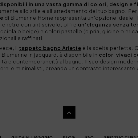
disponibili in una vasta gamma di colori, design e f
tamente allo stile e all'arredamento del tuo bagno. Per 
re
di Blumarine Home rappresenta un'opzione ideale. 
 e retro con antiscivolo, offre
un'eleganza senza tem
occiola o beige) e colori pastello (cipria, glicine o eric
onali e raffinati.
vece, il
tappeto bagno Ariette
è la scelta perfetta. 
 Blumarine in jacquard, è disponibile in
colori vivaci
ità e contemporaneità al bagno. Il suo design moder
rni e minimalisti, creando un contrasto interessante
I
GUIDA AL LAVAGGIO
BLOG
FAQ
SERVIZIO CLIEN