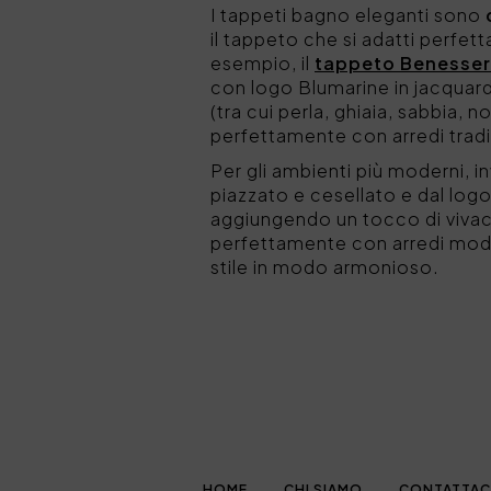
I tappeti bagno eleganti sono
il tappeto che si adatti perfet
esempio, il
tappeto Benesse
con logo Blumarine in jacquard
(tra cui perla, ghiaia, sabbia, n
perfettamente con arredi tradizi
Per gli ambienti più moderni, in
piazzato e cesellato e dal logo
aggiungendo un tocco di vivac
perfettamente con arredi mode
stile in modo armonioso.
HOME
CHI SIAMO
CONTATTAC