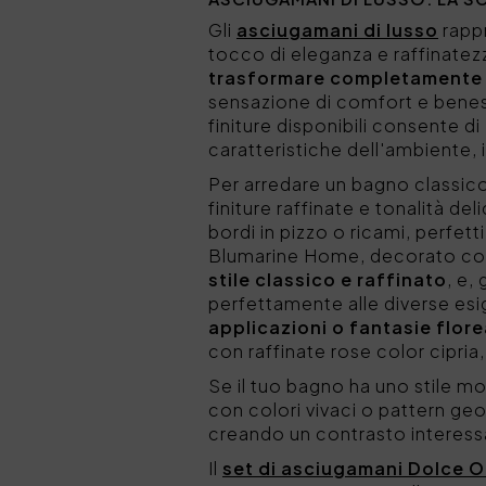
Gli
asciugamani di lusso
rappr
tocco di eleganza e raffinatez
trasformare completamente 
sensazione di comfort e beness
finiture disponibili consente di
caratteristiche dell'ambiente, i
Per arredare un bagno classic
finiture raffinate e tonalità del
bordi in pizzo o ricami, perfett
Blumarine Home, decorato con 
stile classico e raffinato
, e,
perfettamente alle diverse esig
applicazioni o fantasie flore
con raffinate rose color cipri
Se il tuo bagno ha uno stile m
con colori vivaci o pattern g
creando un contrasto interessan
Il
set di asciugamani Dolce O