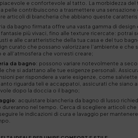
piacevole e confortevole al tatto. La morbidezza del t
a pelle contribuiscono a trasmettere una sensazione di
ere articoli di biancheria che abbiano queste caratteris
ria da bagno firmata offre una vasta gamma di design e s
e fantasie più vivaci, fino alle texture ricercate: potrai
gusti e alle caratteristiche della tua casa e del tuo bagn
sign curato che possano valorizzare l'ambiente e che 
 e all'atmosfera che vorresti creare;
eria da bagno
: possono variare notevolmente a second
e che si adattano alle tue esigenze personali. Assicura
sioni per rispondere a varie esigenze, come salviette pe
uanto riguarda teli e accappatoi, assicurati che siano
vole dopo la doccia o il bagno;
vaggio
: acquistare biancheria da bagno di lusso richied
he dureranno nel tempo. Cerca di scegliere articoli ch
 seguire le indicazioni di cura e lavaggio per mantener
empo.
ELTA IDEALE PER UNIRE COMFORT E STILE