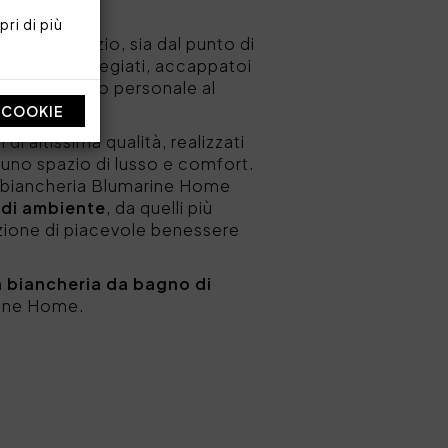
ri di più
questo spazio, sia dal punto di
on materiali pregiati, accappatoi
onare un tocco personale al
I COOKIE
 di altissima qualità, realizzati
n uno spazio di lusso e comfort.
i di biancheria Blumarine Home
a di ambiente
, da quelli più
azione di piacevole benessere
a biancheria da bagno di
arine Home.