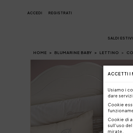
ACCEDI
REGISTRATI
SALDI ESTIVI
HOME
BLUMARINE BABY
LETTINO
CO
Prev
ACCETTI I
Usiamo i coo
dare servizi
Cookie esse
funzionam
Cookie di a
sull'uso de
mirate.