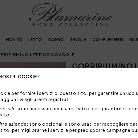
NOVITÀ
LETTO
BAGNO
TAVOLA
COMPLEMENTI
BLU
PRIPIUMINO LETTINO COCCOLE
COPRIPIUMINO 
Next
 NOSTRI COOKIE?
587,00€
Completo copripiumino per l
kie per fornire i servizi di questo sito, per garantire un uso 
righe e logo Blumarine in crist
 aggiuntivi agli utenti registrati.
Set 5 pezzi formato da:
nziali
: sono necessari per usare il sito e per garantirne il co
paracolpi costruito in p
ento.
piquet millerighe e logo
imbottitura 205x45 cm 
ltre aziende
: sono opzionali e sono usati per raccogliere dat
l sito, per migliorarne i servizi e per predisporre campagne pu
sacca 120x150 cm stampat
poule e logo in cristalli,