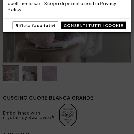
quelli necessari. Scopri di più nella nostra
Privacy
Policy
.
Rifiuta facoltativi
CONSENTI TUTTI I COOKIE
CUSCINO CUORE BLANCA GRANDE
Embellished with
crystals by Swarovski®