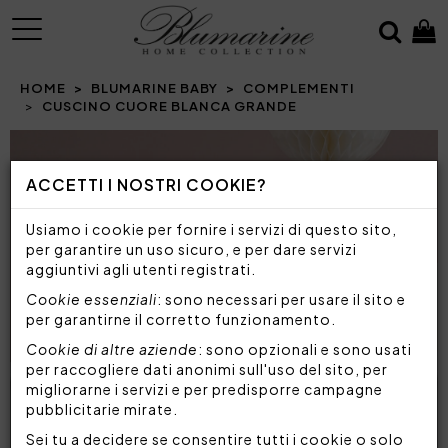
MENU
HOME
BLUMARINE BABY
COMPLEMENTI
CUSCINO CUORE BLANCA GRANDE
Prev
N
ACCETTI I NOSTRI COOKIE?
Usiamo i cookie per fornire i servizi di questo sito,
per garantire un uso sicuro, e per dare servizi
aggiuntivi agli utenti registrati.
Cookie essenziali
: sono necessari per usare il sito e
per garantirne il corretto funzionamento.
Cookie di altre aziende
: sono opzionali e sono usati
per raccogliere dati anonimi sull'uso del sito, per
migliorarne i servizi e per predisporre campagne
pubblicitarie mirate.
Sei tu a decidere se consentire tutti i cookie o solo