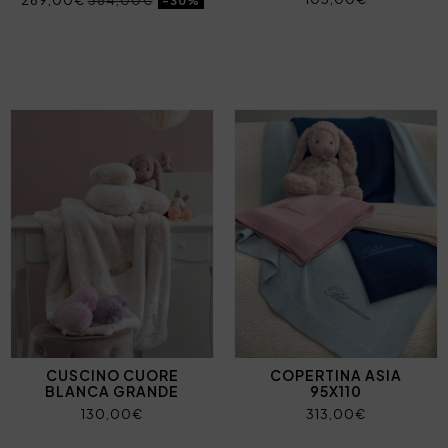
269,00€
384,00€
-30%
CUSCINO CUORE
COPERTINA ASIA
BLANCA GRANDE
95X110
130,00€
313,00€